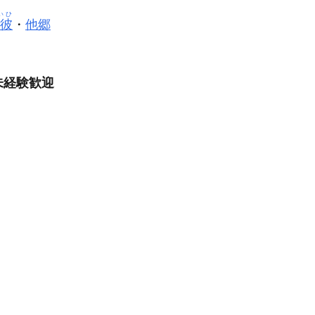
いひ
彼
・
他郷
未経験歓迎