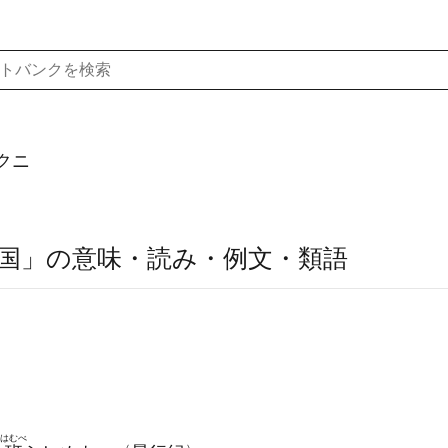
クニ
国」の意味・読み・例文・類語
》
はむべ