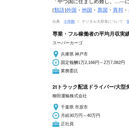
「
中
つ国に住ましめ難し。…―
[
類語
]
外国
・
他国
・
異国
・
異邦
・
出典
小学館
デジタル大辞泉について
専業・フル稼働者の平均月収実績
スーパーカーゴ
兵庫県 神戸市
固定報酬1万2,166円～2万7,082円
業務委託
2tトラック配送ドライバー/大
柳田運輸株式会社
千葉県 市原市
月給30万円～40万円
正社員