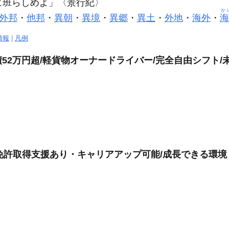
に
班
らしめよ」〈景行紀〉
か
外邦
・
他邦
・
異朝
・
異境
・
異郷
・
異土
・
外地
・
海外
・
海
情報
|
凡例
52万円超/軽貨物オーナードライバー/完全自由シフト/
型免許取得支援あり・キャリアアップ可能/成長できる環境