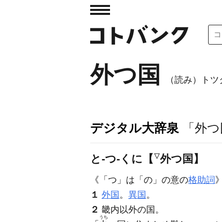
外つ国
（読み）トツ
デジタル大辞泉
「外つ
と‐つ‐くに【
▽
外つ国】
《「つ」は「の」の意の
格助詞
１
外国
。
異国
。
２
畿内以外の国。
うち