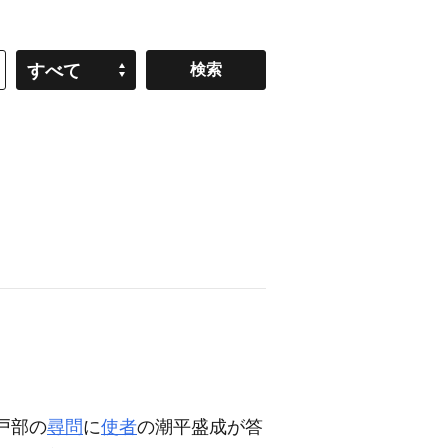
すべて
戸部の
尋問
に
使者
の潮平盛成が答