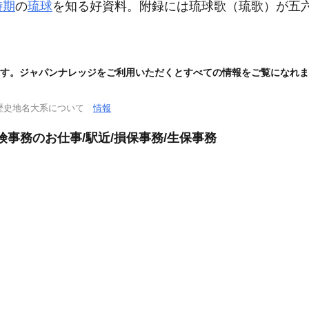
時期
の
琉球
を知る好資料。附録には琉球歌
（琉歌）
が五
。
す。ジャパンナレッジをご利用いただくとすべての情報をご覧になれま
歴史地名大系について
情報
険事務のお仕事/駅近/損保事務/生保事務