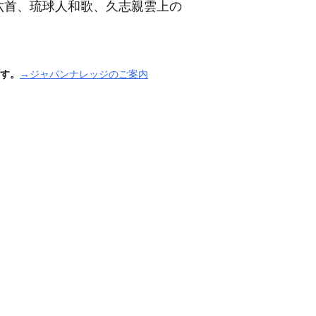
六首、琉球人和歌、久志親雲上の
す。
→ジャパンナレッジのご案内