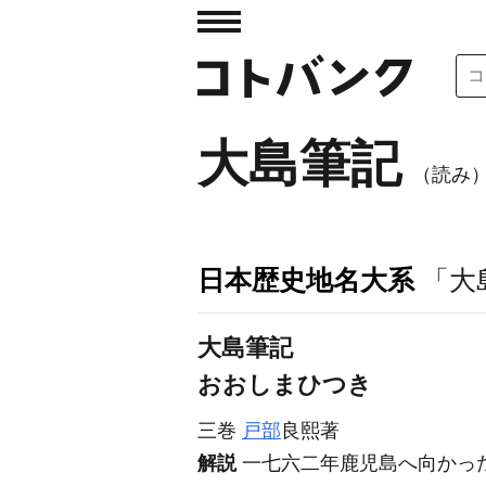
大島筆記
（読み
日本歴史地名大系
「大
大島筆記
おおしまひつき
三巻
戸部
良熙著
解説
一七六二年鹿児島へ向かっ