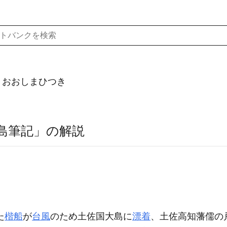
）おおしまひつき
島筆記」の解説
た
楷船
が
台風
のため土佐国大島に
漂着
、土佐高知藩儒の