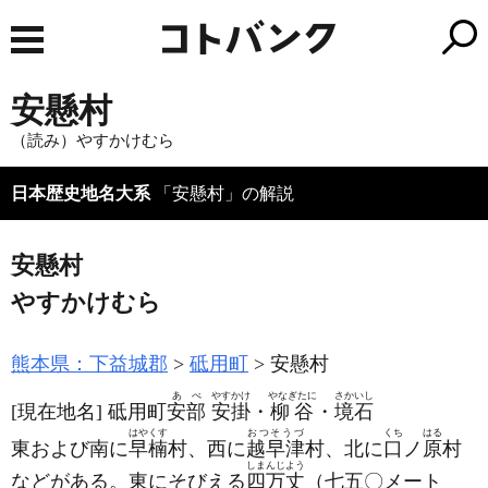
安懸村
（読み）やすかけむら
日本歴史地名大系
「安懸村」の解説
安懸村
やすかけむら
熊本県：下益城郡
砥用町
安懸村
あべ
やすかけ
やなぎたに
さかいし
[現在地名]
砥用町
安部
安掛
・
柳谷
・
境石
はやくす
おつそうづ
くち
はる
東および南に
早楠
村、西に
越早津
村、北に
口
ノ
原
村
しまんじよう
などがある。東にそびえる
四万丈
（七五〇メート