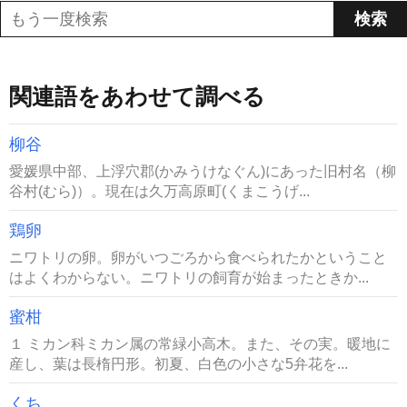
関連語をあわせて調べる
柳谷
愛媛県中部、上浮穴郡(かみうけなぐん)にあった旧村名（柳
谷村(むら)）。現在は久万高原町(くまこうげ...
鶏卵
ニワトリの卵。卵がいつごろから食べられたかということ
はよくわからない。ニワトリの飼育が始まったときか...
蜜柑
１ ミカン科ミカン属の常緑小高木。また、その実。暖地に
産し、葉は長楕円形。初夏、白色の小さな5弁花を...
くち