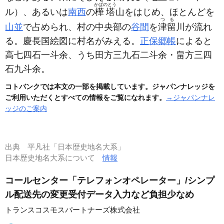
かばのとう
ル）
、あるいは
南西
の
樺塔
山をはじめ、ほとんどを
つる
山並
で占められ、村の中央部の
谷間
を
津留
川が流れ
る。慶長国絵図に村名がみえる。
正保郷帳
によると
高七四石一斗余、うち田方三九石二斗余・畠方三四
石九斗余。
コトバンクでは本文の一部を掲載しています。ジャパンナレッジを
ご利用いただくとすべての情報をご覧になれます。
→ジャパンナレ
ッジのご案内
出典
平凡社「日本歴史地名大系」
日本歴史地名大系について
情報
コールセンター「テレフォンオペレーター」/シンプ
ル配送先の変更受付データ入力など負担少なめ
トランスコスモスパートナーズ株式会社