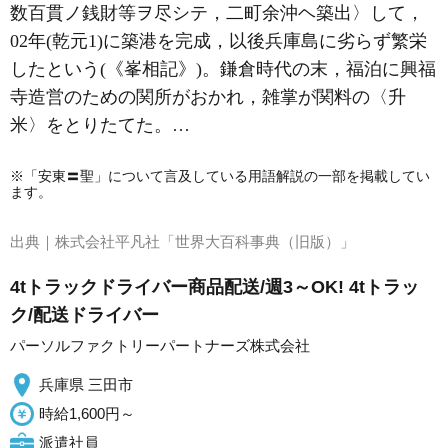
数百貫ノ銭財等ヲ尽シテ，二町余沖ヘ築出〉して，
02年(乾元1)に築港を完成，以後兵庫島に劣らず繁栄
したという(《峯相記》)。鎌倉時代の末，福泊に興福
寺造営のための関所がおかれ，雑掌が関料の〈升
米〉をとりたてた。…
※「安東〓聖」について言及している用語解説の一部を掲載してい
ます。
出典｜
株式会社平凡社「世界大百科事典（旧版）」
4tトラックドライバー商品配送/週3～OK! 4tトラッ
ク/配送ドライバー
パーソルファクトリーパートナーズ株式会社
兵庫県 三田市
時給1,600円～
派遣社員