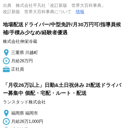
出典
株式会社平凡社「改訂新版 世界大百科事典」
改訂新版 世界大百科事典について
情報
地場配送ドライバー/中型免許/月30万円可/指導員候
補/手積み少なめ/経験者優遇
株式会社伸栄冷蔵
三重県 川越町
月給26万円
正社員
「月収26万以上」日勤&土日祝休み 2t配送ドライバ
ー募集中 個配・宅配・ルート・配送
ランスタッド株式会社
福岡県 福岡市
月給26万1,000円