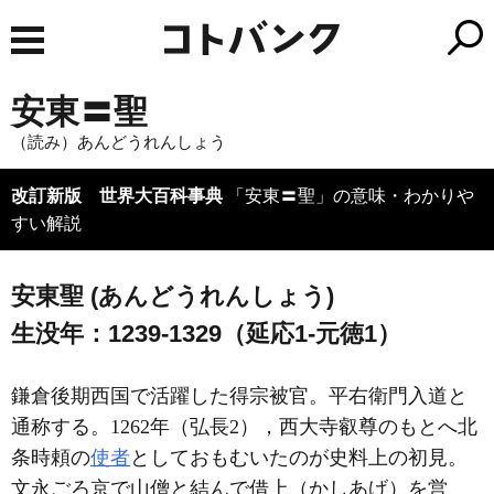
安東〓聖
（読み）あんどうれんしょう
改訂新版 世界大百科事典
「安東〓聖」の意味・わかりや
すい解説
安東聖 (あんどうれんしょう)
生没年：1239-1329（延応1-元徳1）
鎌倉後期西国で活躍した得宗被官。平右衛門入道と
通称する。1262年（弘長2），西大寺叡尊のもとへ北
条時頼の
使者
としておもむいたのが史料上の初見。
文永ごろ京で山僧と結んで借上（かしあげ）を営