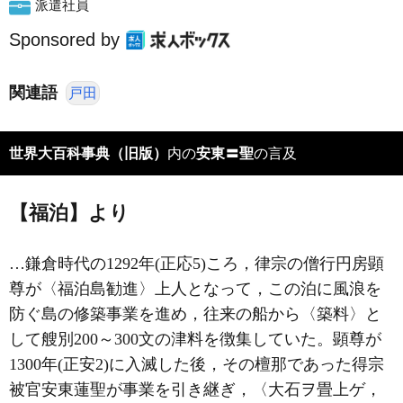
派遣社員
Sponsored by
関連語
戸田
世界大百科事典（旧版）
内の
安東〓聖
の言及
【福泊】より
…鎌倉時代の1292年(正応5)ころ，律宗の僧行円房顕
尊が〈福泊島勧進〉上人となって，この泊に風浪を
防ぐ島の修築事業を進め，往来の船から〈築料〉と
して艘別200～300文の津料を徴集していた。顕尊が
1300年(正安2)に入滅した後，その檀那であった得宗
被官安東蓮聖が事業を引き継ぎ，〈大石ヲ畳上ゲ，