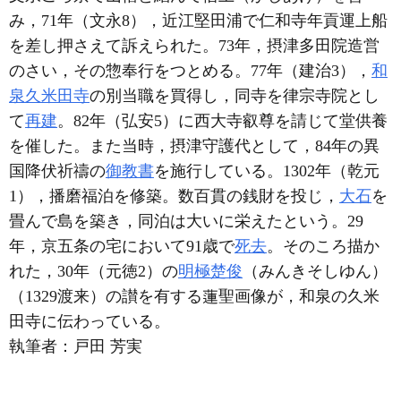
み，71年（文永8），近江堅田浦で仁和寺年貢運上船
を差し押さえて訴えられた。73年，摂津多田院造営
のさい，その惣奉行をつとめる。77年（建治3），
和
泉
久米田寺
の別当職を買得し，同寺を律宗寺院とし
て
再建
。82年（弘安5）に西大寺叡尊を請じて堂供養
を催した。また当時，摂津守護代として，84年の異
国降伏祈禱の
御教書
を施行している。1302年（乾元
1），播磨福泊を修築。数百貫の銭財を投じ，
大石
を
畳んで島を築き，同泊は大いに栄えたという。29
年，京五条の宅において91歳で
死去
。そのころ描か
れた，30年（元徳2）の
明極楚俊
（みんきそしゆん）
（1329渡来）の讃を有する蓮聖画像が，和泉の久米
田寺に伝わっている。
執筆者：
戸田 芳実