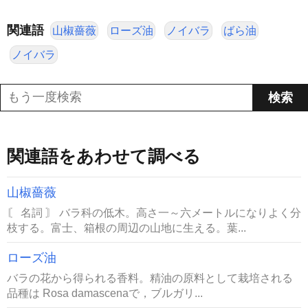
関連語
山椒薔薇
ローズ油
ノイバラ
ばら油
ノイバラ
関連語をあわせて調べる
山椒薔薇
〘 名詞 〙 バラ科の低木。高さ一～六メートルになりよく分
枝する。富士、箱根の周辺の山地に生える。葉...
ローズ油
バラの花から得られる香料。精油の原料として栽培される
品種は Rosa damascenaで，ブルガリ...