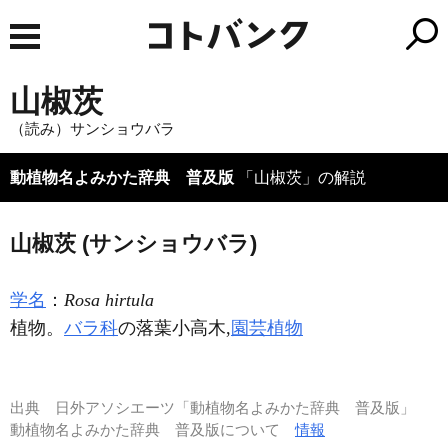
山椒茨
（読み）サンショウバラ
動植物名よみかた辞典 普及版
「山椒茨」の解説
山椒茨 (サンショウバラ)
学名
：
Rosa hirtula
植物。
バラ科
の落葉小高木,
園芸植物
出典
日外アソシエーツ「動植物名よみかた辞典 普及版」
動植物名よみかた辞典 普及版について
情報