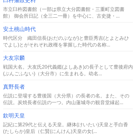
臼杵藩政史料
市立臼杵図書館（一部は県立大分図書館・三重町立図書
館） 御会所日記（全三二一冊）を中心に、古史捷・...
安土桃山時代
時代区分 織田信長(おだのぶなが)と豊臣秀吉(とよとみひ
でよし)とがそれぞれ政権を掌握した時代の名称...
大友宗麟
戦国大名。大友氏20代義鑑(よしあき)の長子として豊後府内
(ぶんごふない)（大分市）に生まれる。幼名...
真野長者
伝説に登場する豊後国（大分県）の長者の名。また、その
伝説。炭焼長者伝説の一つ。内山蓮城寺の観音堂縁起...
欽明天皇
記紀に第29代と伝える天皇。継体(けいたい)天皇と手白香
(たしらか)皇后（仁賢(にんけん)天皇の女(...