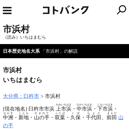
市浜村
（読み）いちはまむら
日本歴史地名大系
「市浜村」の解説
市浜村
いちはまむら
大分県：臼杵市
市浜村
かみいちはま
なかいちはま
しもいちはま
[現在地名]
臼杵市市浜
上市浜
・
中市浜
・
下市浜
・
なかす
しんち
やまのて
ふたば
くぼ
ちよだ
まえだ
中洲
・
新地
・
山の手
・
双葉
・
久保
・
千代田
、
前田
山
の手