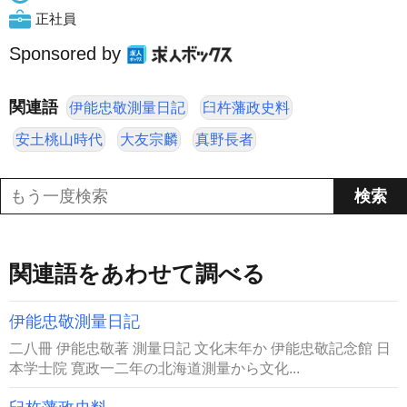
正社員
Sponsored by
関連語
伊能忠敬測量日記
臼杵藩政史料
安土桃山時代
大友宗麟
真野長者
関連語をあわせて調べる
伊能忠敬測量日記
二八冊 伊能忠敬著 測量日記 文化末年か 伊能忠敬記念館 日
本学士院 寛政一二年の北海道測量から文化...