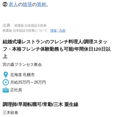
②
老人
の
陰茎
の
異称
。
出典
精選版 日本国語大辞典
精選版 日本国語大辞典について
情報
|
凡例
結婚式場レストランのフレンチ料理人/調理スタッ
フ・本格フレンチ体験勤務も可能/年間休日120日以
上
宮の森フランセス教会
北海道 札幌市
月給25万円～26万円
正社員
調理師/早期転職可/常勤/三木 粟生線
三木給食