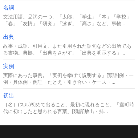
名詞
文法用語。品詞の一つ。「太郎」「学生」「本」「学校」
「春」「友情」「研究」「泳ぎ」「高さ」など、事物...
出典
故事・成語、引用文、また引用された語句などの出所であ
る書物。典拠。「出典をさがす」「出典を明示する」...
実例
実際にあった事例。「実例を挙げて説明する」[類語]例・一
例・具体例・例証・たとえ・引き合い・ケース・...
初出
［名］(スル)初めて出ること。最初に現れること。「室町時
代に初出したと思われる言葉」[類語]放出・排...