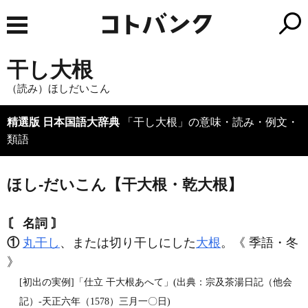
干し大根
（読み）ほしだいこん
精選版 日本国語大辞典
「干し大根」の意味・読み・例文・
類語
ほし‐だいこん【干大根・乾大根】
〘 名詞 〙
①
丸干し
、または切り干しにした
大根
。《 季語・冬
》
[初出の実例]「仕立 干大根あへて」(出典：宗及茶湯日記（他会
記）‐天正六年（1578）三月一〇日)