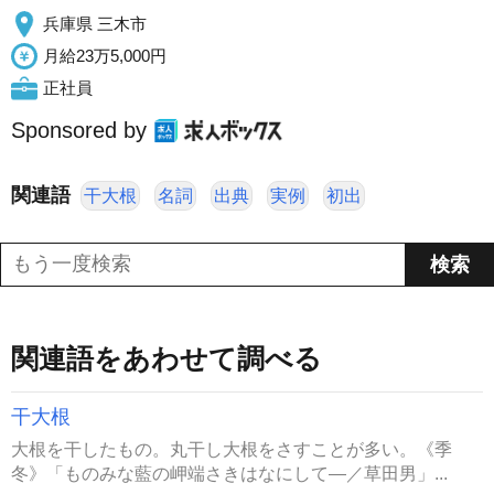
兵庫県 三木市
月給23万5,000円
正社員
Sponsored by
関連語
干大根
名詞
出典
実例
初出
関連語をあわせて調べる
干大根
大根を干したもの。丸干し大根をさすことが多い。《季
冬》「ものみな藍の岬端さきはなにして―／草田男」...