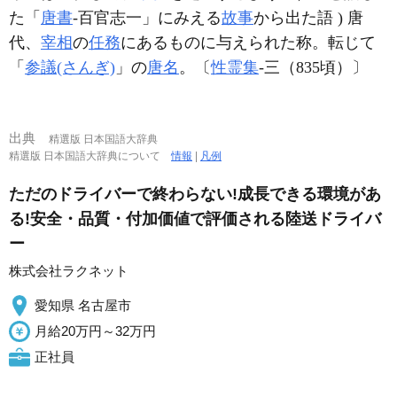
た「
唐書
‐百官志一」にみえる
故事
から出た語 ) 唐
代、
宰相
の
任務
にあるものに与えられた称。転じて
「
参議(さんぎ)
」の
唐名
。〔
性霊集
‐三（835頃）〕
出典
精選版 日本国語大辞典
精選版 日本国語大辞典について
情報
|
凡例
ただのドライバーで終わらない!成長できる環境があ
る!安全・品質・付加価値で評価される陸送ドライバ
ー
株式会社ラクネット
愛知県 名古屋市
月給20万円～32万円
正社員