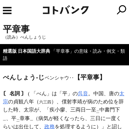
平章事
（読み）べんしょうじ
精選版 日本国語大辞典
「平章事」の意味・読み・例文・類
語
べんしょう‐じ
【平章事】
ベンシャウ‥
〘 名詞 〙
( 「べん」は「平」の
呉音
。中国、唐の
太
宗
の貞観八年（
）、僕射李靖が病のため位を辞
六三四
した時、太宗が、「疾小瘳、三両日一至
中書門下
二
、平
章事
（病気が軽くなったら、三日に一度く
一
二
一
らいは出仕して、
政務
を処理するように）」と詔し