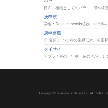
バラ
目次 植物としてのバラ 昔の園芸
庚申茨
学名：Rosa chinensis植物。バラ科
庚申薔薇
〘 名詞 〙 バラ科の常緑低木。中国
タイサイ
アブラナ科の一年草。葉の形がしゃく
Copyright © Business Architect Inc. All Rights R