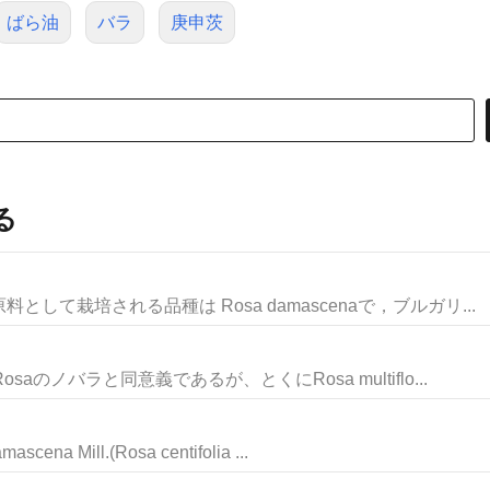
ばら油
バラ
庚申茨
る
て栽培される品種は Rosa damascenaで，ブルガリ...
のノバラと同意義であるが、とくにRosa multiflo...
Mill.(Rosa centifolia ...