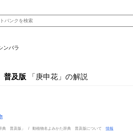
シンバラ
 普及版
「庚申花」の解説
物
辞典 普及版」
動植物名よみかた辞典 普及版について
情報