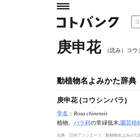
庚申花
（読み）コウ
動植物名よみかた辞典
庚申花 (コウシンバラ)
学名
：
Rosa chinensis
植物。
バラ科
の常緑低木,
園芸植
出典
日外アソシエーツ「動植物名よみかた