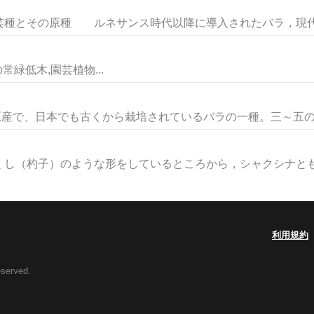
種とその原種 ルネサンス時代以降に導入されたバラ，現代の
の常緑低木,園芸植物...
原産で、日本でも古くから栽培されているバラの一種。三～五の小
し（杓子）のような形をしているところから，シャクシナともい
利用規約
eserved.