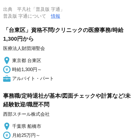
出典
平凡社「普及版 字通」
普及版 字通について
情報
「台東区」資格不問/クリニックの医療事務/時給
1,300円から
医療法人財団湖聖会
東京都 台東区
時給1,300円～
アルバイト・パート
事務職/定時退社が基本/図面チェックや計算など/未
経験歓迎/職歴不問
西部スチール株式会社
千葉県 船橋市
月給25万円～