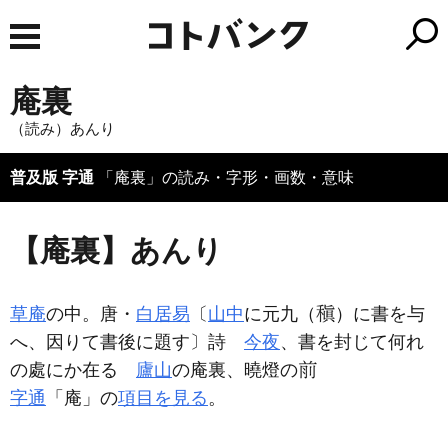
庵裏
（読み）あんり
普及版 字通
「庵裏」の読み・字形・画数・意味
【庵裏】あんり
草庵
の中。唐・
白居易
〔
山中
に元九（
）に書を与
へ、因りて書後に題す〕詩
今夜
、書を封じて何れ
の處にか在る
廬山
の庵裏、曉燈の
字通
「庵」の
項目を見る
。