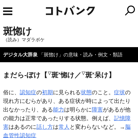
斑惚け
（読み）マダラボケ
デジタル大辞泉
「斑惚け」の意味・読み・例文・類語
▽
×
▽
×
まだら‐ぼけ【
斑
惚け／
斑
呆け】
俗に、
認知症
の
初期
に見られる
状態
のこと。
症状
の
現れ方にむらがあり、ある症状が時によって出たり
出なかったり、ある
能力
は明らかに
障害
があるが他
の能力は正常であったりする状態。例えば、
記憶障
害
はあるのに
話し方
は
常人
と変わらないなど。→
脳
血管性認知症