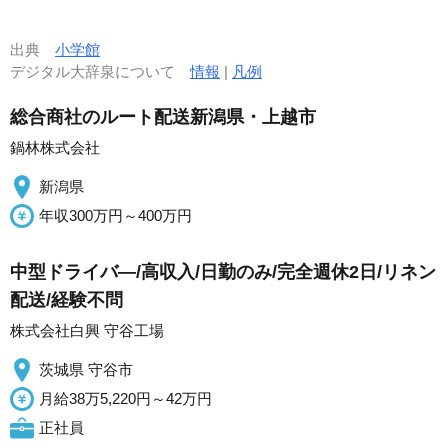
出典
小学館
デジタル大辞泉について
情報
|
凡例
総合商社のルート配送新潟県・上越市
鍋林株式会社
新潟県
年収300万円～400万円
中型ドライバ―/高収入/日勤のみ/完全週休2日/リネン
配送/経験不問
株式会社白興 守谷工場
茨城県 守谷市
月給38万5,220円～42万円
正社員