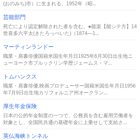
(おのみち)市）に生まれる。1952年（昭...
芸能部門
死亡により認定解除された者を含む。●能楽【能シテ方】14
世喜多六平太(きたろっぺいた)（1874―1...
マーティンランドー
職業・肩書俳優国籍米国生年月日1925年6月30日出生地ニ
ューヨーク市ブルックリン学歴ジェームス・マ...
トムハンクス
職業・肩書俳優,映画プロデューサー国籍米国生年月日1956
年7月9日出生地カリフォルニア州オークラン...
厚生年金保険
日本の公的年金制度の一つで、公務員を含む雇用労働者を
対象とし、全国民共通の基礎年金に上乗せして支給さ...
英仏海峡トンネル