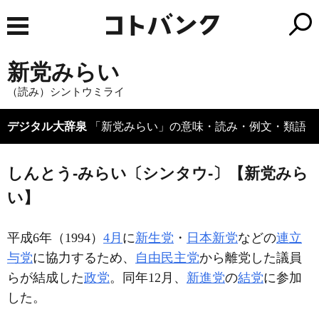
新党みらい
（読み）シントウミライ
デジタル大辞泉
「新党みらい」の意味・読み・例文・類語
しんとう‐みらい〔シンタウ‐〕【新党みら
い】
平成6年（1994）
4月
に
新生党
・
日本新党
などの
連立
与党
に協力するため、
自由民主党
から離党した議員
らが結成した
政党
。同年12月、
新進党
の
結党
に参加
した。