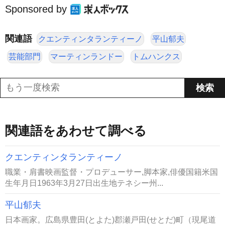
Sponsored by
関連語
クエンティンタランティーノ
平山郁夫
芸能部門
マーティンランドー
トムハンクス
関連語をあわせて調べる
クエンティンタランティーノ
職業・肩書映画監督・プロデューサー,脚本家,俳優国籍米国
生年月日1963年3月27日出生地テネシー州...
平山郁夫
日本画家。広島県豊田(とよた)郡瀬戸田(せとだ)町（現尾道