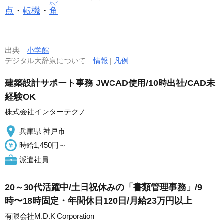
かど
点
・
転機
・
角
出典
小学館
デジタル大辞泉について
情報
|
凡例
建築設計サポート事務 JWCAD使用/10時出社/CAD未
経験OK
株式会社インターテクノ
兵庫県 神戸市
時給1,450円～
派遣社員
20～30代活躍中/土日祝休みの「書類管理事務」/9
時〜18時固定・年間休日120日/月給23万円以上
有限会社M.D.K Corporation