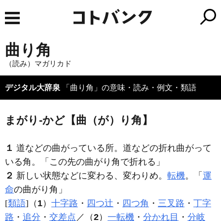
曲り角
（読み）マガリカド
デジタル大辞泉
「曲り角」の意味・読み・例文・類語
まがり‐かど【曲（が）り角】
１
道などの曲がっている所。道などの折れ曲がって
いる角。「この先の
曲がり角
で折れる」
２
新しい状態などに変わる、変わりめ。
転機
。「
運
命
の
曲がり角
」
[
類語
]（
1
）
十字路
・
四つ辻
・
四つ角
・
三叉路
・
丁字
路
・
追分
・
交差点
／（
2
）
一転機
・
分かれ目
・
分岐