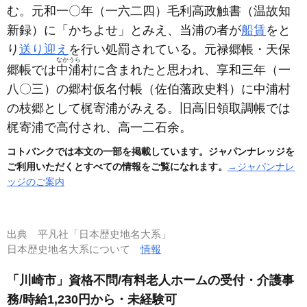
む。元和一〇年
（一六二四）
毛利高政触書
（温故知
新録）
に「かちよせ」とみえ、当浦の者が
船賃
をと
り
送り迎え
を行い処罰されている。元禄郷帳・天保
なかうら
郷帳では
中浦
村に含まれたと思われ、享和三年
（一
八〇三）
の郷村仮名付帳
（佐伯藩政史料）
に中浦村
の枝郷として梶寄浦がみえる。旧高旧領取調帳では
梶寄浦で高付され、高一二石余。
コトバンクでは本文の一部を掲載しています。ジャパンナレッジを
ご利用いただくとすべての情報をご覧になれます。
→ジャパンナレ
ッジのご案内
出典
平凡社「日本歴史地名大系」
日本歴史地名大系について
情報
「川崎市」資格不問/有料老人ホームの受付・介護事
務/時給1,230円から・未経験可