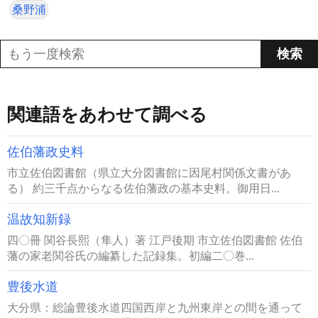
桑野浦
関連語をあわせて調べる
佐伯藩政史料
市立佐伯図書館（県立大分図書館に因尾村関係文書があ
る） 約三千点からなる佐伯藩政の基本史料。御用日...
温故知新録
四〇冊 関谷長熙（隼人）著 江戸後期 市立佐伯図書館 佐伯
藩の家老関谷氏の編纂した記録集。初編二〇巻...
豊後水道
大分県：総論豊後水道四国西岸と九州東岸との間を通って