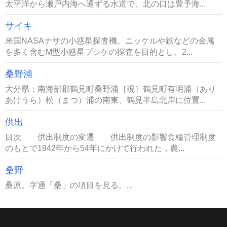
太平洋から瀬戸内海へ通ずる水道で、北の口は豊予海...
サイキ
米国NASAナサの小惑星探査機。ニッケルや鉄などの金属
を多く含むM型小惑星プシケの探査を目的とし、2...
桑野浦
大分県：南海部郡鶴見町桑野浦［現］鶴見町有明浦（あり
あけうら）松（まつ）浦の南東、鶴見半島北岸に位置...
供出
目次 供出制度の変遷 供出制度の影響食糧管理制度
のもとで1942年から54年にかけて行われた，農...
桑野
桑原。字通「桑」の項目を見る。...