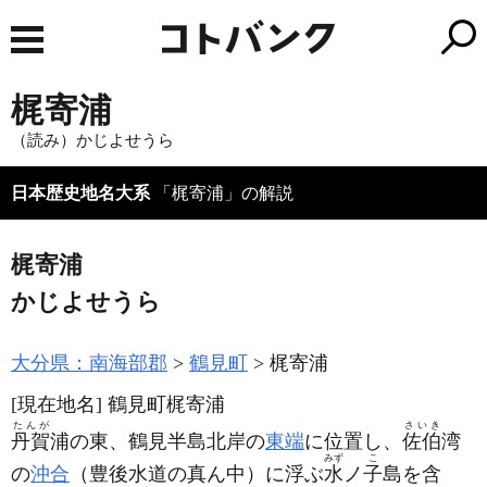
梶寄浦
（読み）かじよせうら
日本歴史地名大系
「梶寄浦」の解説
梶寄浦
かじよせうら
大分県：南海部郡
鶴見町
梶寄浦
[現在地名]
鶴見町梶寄浦
たんが
さいき
丹賀
浦の東、鶴見半島北岸の
東端
に位置し、
佐伯
湾
みず
こ
の
沖合
（豊後水道の真ん中）
に浮ぶ
水
ノ
子
島を含