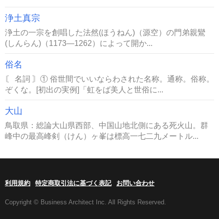
浄土真宗
浄土の一宗を創唱した法然(ほうねん)（源空）の門弟親鸞
(しんらん)（1173―1262）によって開か...
俗名
〘 名詞 〙① 俗世間でいいならわされた名称。通称。俗称。
ぞくな。[初出の実例]「虹をば美人と世俗に...
大山
鳥取県：総論大山県西部、中国山地北側にある死火山。群
峰中の最高峰剣（けん）ヶ峯は標高一七二九メートル...
利用規約
特定商取引法に基づく表記
お問い合わせ
Copyright © Business Architect Inc. All Rights Reserved.