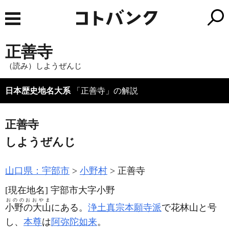
正善寺
（読み）しようぜんじ
日本歴史地名大系
「正善寺」の解説
正善寺
しようぜんじ
山口県：宇部市
小野村
正善寺
[現在地名]
宇部市大字小野
おののおおやま
小野の大山
にある。
浄土真宗本願寺派
で花林山と号
し、
本尊
は
阿弥陀如来
。