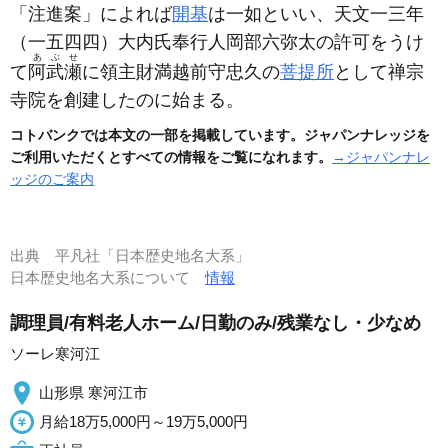
「注進案」によれば
開基
は一如といい、天文一三年
（一五四四）
大内氏奉行人岡部六弥太の許可をうけ
あぶせ
て
阿武瀬
に領主財満越前守忠久の
菩提所
として禅宗
寺院を創建したのに始まる。
コトバンクでは本文の一部を掲載しています。ジャパンナレッジを
ご利用いただくとすべての情報をご覧になれます。
→ジャパンナレ
ッジのご案内
出典
平凡社「日本歴史地名大系」
日本歴史地名大系について
情報
調理員/有料老人ホーム/日勤のみ/残業なし・少なめ
ソーレ寒河江
山形県 寒河江市
月給18万5,000円～19万5,000円