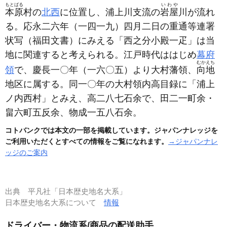
もとばる
いわや
本原
村の
北西
に位置し、浦上川支流の
岩屋
川が流れ
る。応永二六年
（一四一九）
四月二日の重通等連署
状写
（福田文書）
にみえる「西之分小殿一疋」は当
地に関連すると考えられる。江戸時代ははじめ
幕府
むかえち
領
で、慶長一〇年
（一六〇五）
より大村藩領、
向地
地区に属する。同一〇年の大村領内高目録に「浦上
ノ内西村」とみえ、高二八七石余で、田二一町余・
畠六町五反余、物成一五八石余。
コトバンクでは本文の一部を掲載しています。ジャパンナレッジを
ご利用いただくとすべての情報をご覧になれます。
→ジャパンナレ
ッジのご案内
出典
平凡社「日本歴史地名大系」
日本歴史地名大系について
情報
ドライバー・物流系/商品の配送助手