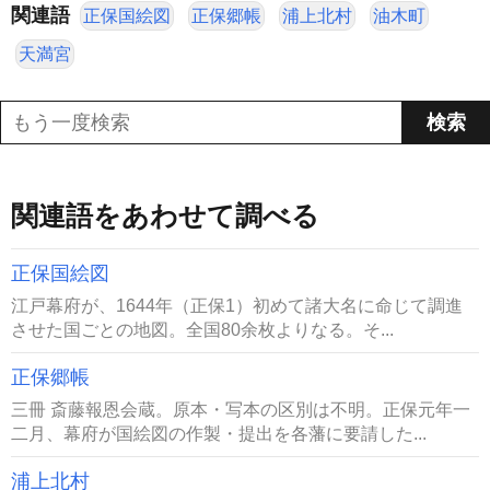
関連語
正保国絵図
正保郷帳
浦上北村
油木町
天満宮
関連語をあわせて調べる
正保国絵図
江戸幕府が、1644年（正保1）初めて諸大名に命じて調進
させた国ごとの地図。全国80余枚よりなる。そ...
正保郷帳
三冊 斎藤報恩会蔵。原本・写本の区別は不明。正保元年一
二月、幕府が国絵図の作製・提出を各藩に要請した...
浦上北村