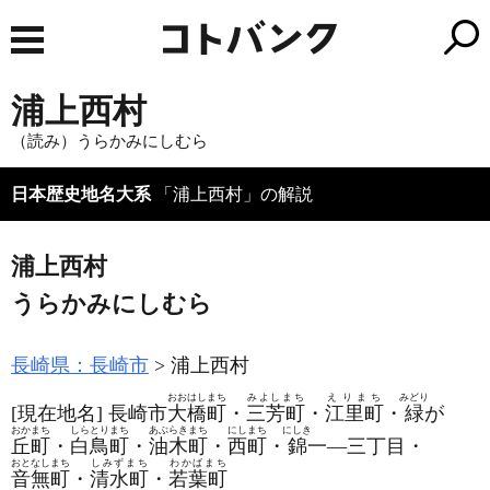
浦上西村
（読み）うらかみにしむら
日本歴史地名大系
「浦上西村」の解説
浦上西村
うらかみにしむら
長崎県：長崎市
浦上西村
おおはしまち
みよしまち
えりまち
みどり
[現在地名]
長崎市
大橋町
・
三芳町
・
江里町
・
緑
が
おかまち
しらとりまち
あぶらきまち
にしまち
にしき
丘町
・
白鳥町
・
油木町
・
西町
・
錦
一―三丁目・
おとなしまち
しみずまち
わかばまち
音無町
・
清水町
・
若葉町