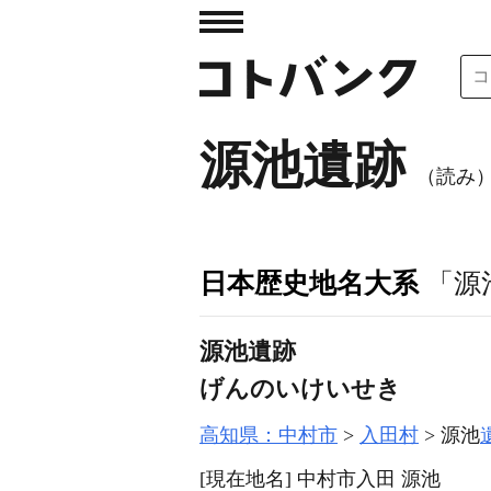
源池遺跡
（読み
日本歴史地名大系
「源
源池遺跡
げんのいけいせき
高知県：中村市
入田村
源池
[現在地名]
中村市入田 源池