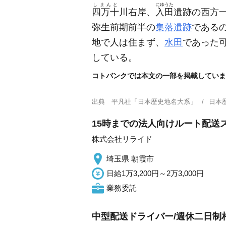
しまんと
にゆうた
四万十
川右岸、
入田
遺跡の西方
弥生前期前半の
集落遺跡
である
地で人は住まず、
水田
であった
している。
コトバンクでは本文の一部を掲載していま
出典
平凡社「日本歴史地名大系」
日本
15時までの法人向けルート配送
株式会社リライド
埼玉県 朝霞市
日給1万3,200円～2万3,000円
業務委託
中型配送ドライバー/週休二日制相