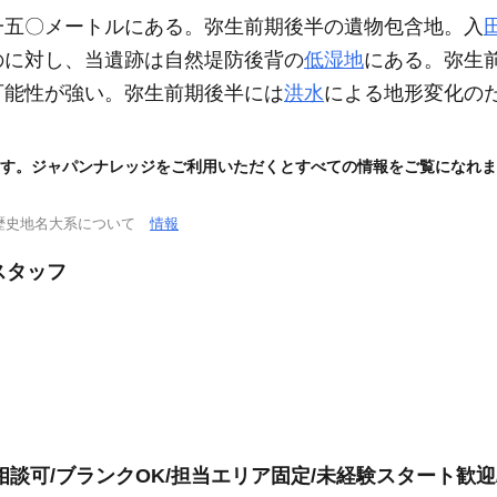
一五〇メートルにある。弥生前期後半の遺物包含地。入
のに対し、当遺跡は自然堤防後背の
低湿地
にある。弥生
可能性が強い。弥生前期後半には
洪水
による地形変化の
す。ジャパンナレッジをご利用いただくとすべての情報をご覧になれま
歴史地名大系について
情報
スタッフ
談可/ブランクOK/担当エリア固定/未経験スタート歓迎