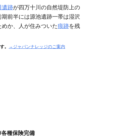
田遺跡
が四万十川の自然堤防上の
前期前半には源池遺跡一帯は湿沢
ためか、人が住みついた
痕跡
を残
す。
→ジャパンナレッジのご案内
/各種保険完備