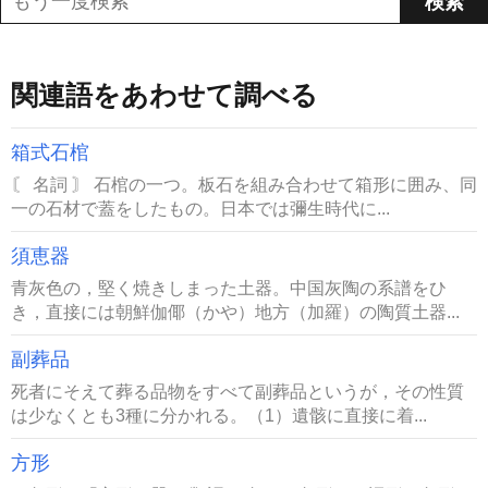
関連語をあわせて調べる
箱式石棺
〘 名詞 〙 石棺の一つ。板石を組み合わせて箱形に囲み、同
一の石材で蓋をしたもの。日本では彌生時代に...
須恵器
青灰色の，堅く焼きしまった土器。中国灰陶の系譜をひ
き，直接には朝鮮伽倻（かや）地方（加羅）の陶質土器...
副葬品
死者にそえて葬る品物をすべて副葬品というが，その性質
は少なくとも3種に分かれる。（1）遺骸に直接に着...
方形