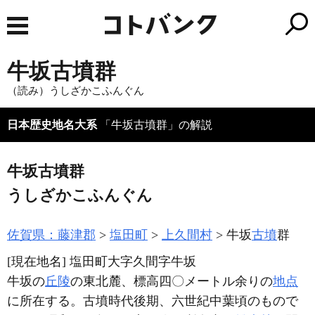
牛坂古墳群
（読み）うしざかこふんぐん
日本歴史地名大系
「牛坂古墳群」の解説
牛坂古墳群
うしざかこふんぐん
佐賀県：藤津郡
塩田町
上久間村
牛坂
古墳
群
[現在地名]
塩田町大字久間字牛坂
牛坂の
丘陵
の東北麓、標高四〇メートル余りの
地点
に所在する。古墳時代後期、六世紀中葉頃のもので