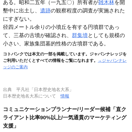
ある。昭和二五年
（一九五〇）
所有者が
雑木林
を開
墾中に出土し、
遺跡
の観察程度の調査が実施された
にすぎない。
径四メートル余りの小墳丘を有する円墳群であっ
て、三基の古墳が確認され、
群集墳
としても規模の
小さい、家族集団墓的性格の古墳群である。
コトバンクでは本文の一部を掲載しています。ジャパンナレッジを
ご利用いただくとすべての情報をご覧になれます。
→ジャパンナレ
ッジのご案内
出典
平凡社「日本歴史地名大系」
日本歴史地名大系について
情報
コミュニケーションプランナー/リーダー候補「直ク
ライアント比率90%以上/一気通貫のマーケティング
支援」