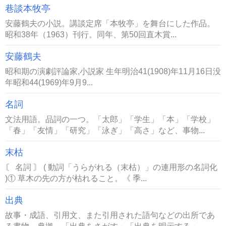
巷談本牧亭
安藤鶴夫の小説。講談定席「本牧亭」を舞台にした作品。
昭和38年（1963）刊行。同年、第50回直木賞...
安藤鶴夫
昭和期の演劇評論家,小説家 生年明治41(1908)年11月16日没
年昭和44(1969)年9月9...
名詞
文法用語。品詞の一つ。「太郎」「学生」「本」「学校」
「春」「友情」「研究」「泳ぎ」「高さ」など、事物...
末枯
〘 名詞 〙 ( 動詞「うらがれる（末枯）」の連用形の名詞化
)① 草木の先の方が枯れること。《 季...
出典
故事・成語、引用文、また引用された語句などの出所であ