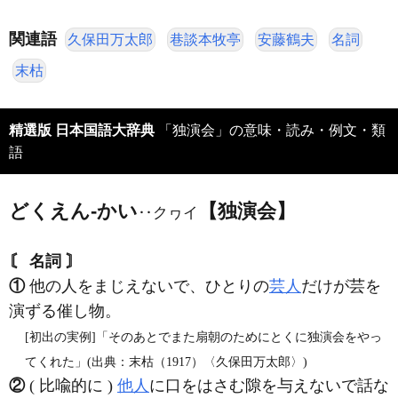
関連語
久保田万太郎
巷談本牧亭
安藤鶴夫
名詞
末枯
精選版 日本国語大辞典
「独演会」の意味・読み・例文・類
語
どくえん‐かい
【独演会】
‥クヮイ
〘 名詞 〙
①
他の人をまじえないで、ひとりの
芸人
だけが芸を
演ずる催し物。
[初出の実例]「そのあとでまた扇朝のためにとくに独演会をやっ
てくれた」(出典：末枯（1917）〈久保田万太郎〉)
②
( 比喩的に )
他人
に口をはさむ隙を与えないで話な