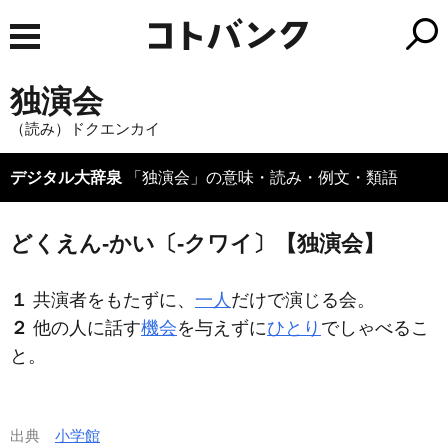
独演会
（読み）ドクエンカイ
デジタル大辞泉
「独演会」の意味・読み・例文・類語
どくえん‐かい〔‐クワイ〕【独演会】
１
共演者をもたずに、
一人
だけで演じる会。
２
他の人に話す
機会
を与えずに
ひとり
でしゃべるこ
と。
出典
小学館