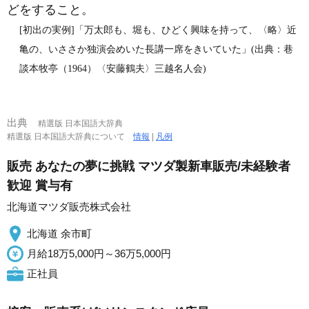
どをすること。
[初出の実例]「万太郎も、堀も、ひどく興味を持って、〈略〉近
亀の、いささか独演会めいた長講一席をきいていた」(出典：巷
談本牧亭（1964）〈安藤鶴夫〉三越名人会)
出典
精選版 日本国語大辞典
精選版 日本国語大辞典について
情報
|
凡例
販売 あなたの夢に挑戦 マツダ製新車販売/未経験者
歓迎 賞与有
北海道マツダ販売株式会社
北海道 余市町
月給18万5,000円～36万5,000円
正社員