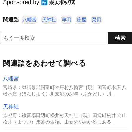
Sponsored by
関連語
八幡宮
天神社
牟田
庄屋
栗田
関連語をあわせて調べる
八幡宮
宮崎県：東諸県郡国富町本庄村八幡宮［現］国富町本庄 八
幡本庄（ほんじよう）川支流の深年（ふかどし）川...
天神社
京都府：綴喜郡田辺町松井村天神社［現］田辺町松井 向山
松井（まつい）集落の西端、山裾の小高い所にある...