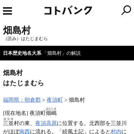
畑島村
（読み）はたじまむら
日本歴史地名大系
「畑島村」の解説
畑島村
はたじまむら
福岡県：朝倉郡
夜須町
畑島村
はたじま
[現在地名]
夜須町
畑嶋
みなみ
三並
村の東、
夜須高原
に位置する。北西部を三並川
がほぼ
南西
に流れる。「続風土記」によると
村内
に