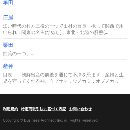
牟田
庄屋
江戸時代の村方三役の一つで１村の首長。概して関西で用
いられ，関東の名主(なぬし)，東北・北陸の肝煎(...
栗田
姓氏の一つ。...
産神
目次 朝鮮出産の前後を通じて不浄を忌まず，産婦と生
児を守ってくれる神。ウブサマ，ウノカミ，オブノカ...
利用規約
特定商取引法に基づく表記
お問い合わせ
Copyright © Business Architect Inc. All Rights Reserved.