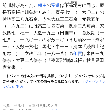
しもたかば
前川村があった。
領主
の
変遷
は
下高場
村に同じ。慶
長石高帳に畑島村とみえ、慶長七年
（一六〇二）
の
検地高二八九石余、うち大豆三三石余。元禄五年
（一六九二）
には高三〇四石余・反別二八町余、家
数四七・社一、人数一九三
（田圃志）
。寛政期
（一
七八九―一八〇一）
の家数三〇
（うち酒家一・麹家
一）
・人数一六七、馬七・牛一三
（別本「続風土記
附録」）
。文政元年
（一八一八）
の
年貢
は米四一九
俵余・大豆二八俵余
（「夜須郡御物成帳」秋月黒田
家文書）
。
コトバンクでは本文の一部を掲載しています。ジャパンナレッジを
ご利用いただくとすべての情報をご覧になれます。
→ジャパンナレ
ッジのご案内
出典
平凡社「日本歴史地名大系」