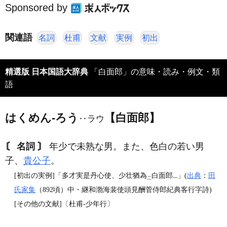
Sponsored by
関連語
名詞
杜甫
文献
実例
初出
精選版 日本国語大辞典
「白面郎」の意味・読み・例文・類
語
はくめん‐ろう
【白面郎】
‥ラウ
〘 名詞 〙
年少で未熟な男。また、色白の若い男
子、
貴公子
。
[初出の実例]「多才実是丹心使、少壮猶為
白面郎
」(
出典
：
田
二
一
氏家集
（892頃）中・継和渤海裴使頭見酬菅侍郎紀典客行字詩)
[その他の文献]〔杜甫‐少年行〕