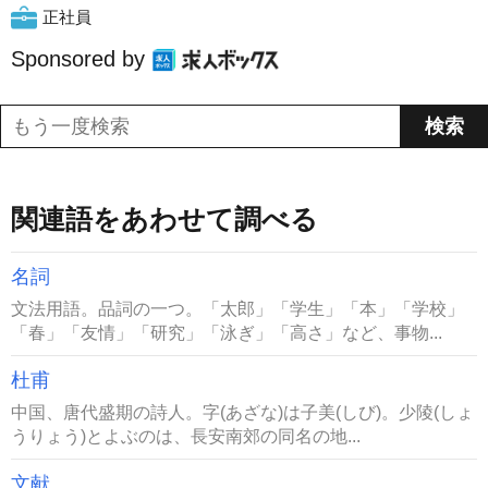
正社員
Sponsored by
関連語をあわせて調べる
名詞
文法用語。品詞の一つ。「太郎」「学生」「本」「学校」
「春」「友情」「研究」「泳ぎ」「高さ」など、事物...
杜甫
中国、唐代盛期の詩人。字(あざな)は子美(しび)。少陵(しょ
うりょう)とよぶのは、長安南郊の同名の地...
文献