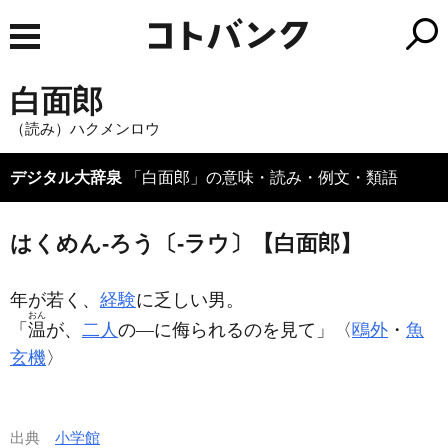
白面郎
（読み）ハクメンロウ
デジタル大辞泉
「白面郎」の意味・読み・例文・類語
はくめん‐ろう〔‐ラウ〕【白面郎】
年が若く、
経験
に乏しい男。
おん
「
温
が、
二人
の―に侮られるのを見て」〈
鴎外
・
魚
玄機
〉
出典
小学館