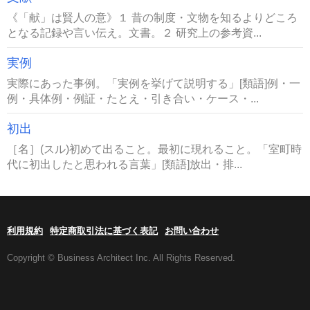
《「献」は賢人の意》１ 昔の制度・文物を知るよりどころ
となる記録や言い伝え。文書。２ 研究上の参考資...
実例
実際にあった事例。「実例を挙げて説明する」[類語]例・一
例・具体例・例証・たとえ・引き合い・ケース・...
初出
［名］(スル)初めて出ること。最初に現れること。「室町時
代に初出したと思われる言葉」[類語]放出・排...
利用規約
特定商取引法に基づく表記
お問い合わせ
Copyright © Business Architect Inc. All Rights Reserved.