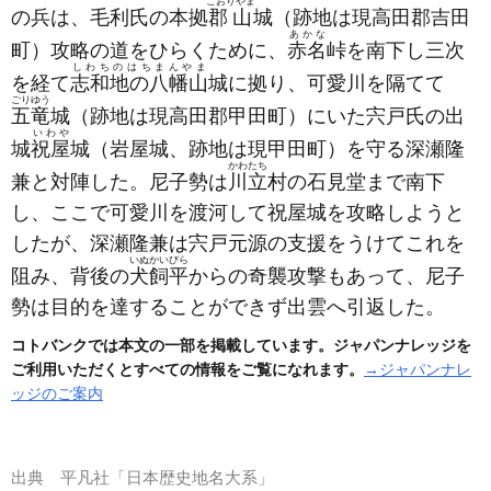
こおりやま
の兵は、毛利氏の本拠
郡山
城
（跡地は現高田郡吉田
あかな
町）
攻略の道をひらくために、
赤名
峠を南下し三次
しわちのはちまんやま
を経て
志和地の八幡山
城に拠り、可愛川を隔てて
ごりゆう
五竜
城
（跡地は現高田郡甲田町）
にいた宍戸氏の出
いわや
城
祝屋
城
（岩屋城、跡地は現甲田町）
を守る深瀬隆
かわたち
兼と対陣した。尼子勢は
川立
村の石見堂まで南下
し、ここで可愛川を渡河して祝屋城を攻略しようと
したが、深瀬隆兼は宍戸元源の支援をうけてこれを
いぬかいびら
阻み、背後の
犬飼平
からの奇襲攻撃もあって、尼子
勢は目的を達することができず出雲へ引返した。
コトバンクでは本文の一部を掲載しています。ジャパンナレッジを
ご利用いただくとすべての情報をご覧になれます。
→ジャパンナレ
ッジのご案内
出典
平凡社「日本歴史地名大系」