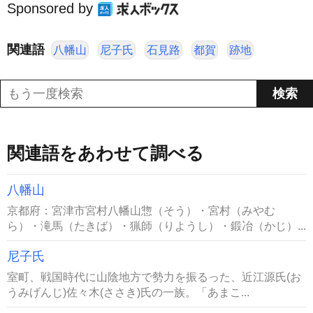
Sponsored by
関連語
八幡山
尼子氏
石見路
都賀
跡地
関連語をあわせて調べる
八幡山
京都府：宮津市宮村八幡山惣（そう）・宮村（みやむ
ら）・滝馬（たきば）・猟師（りようし）・鍛冶（かじ）...
尼子氏
室町、戦国時代に山陰地方で勢力を振るった、近江源氏(お
うみげんじ)佐々木(ささき)氏の一族。「あまこ...