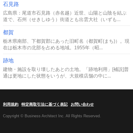
石見路
広島県：尾道市石見路（赤名越）近世、山陽と山陰を結ぶ
道で、石州（せきしゆう）街道とも出雲大社（いずも...
都賀
栃木県南部、下都賀郡にあった旧町名（都賀町(まち)）。現
在は栃木市の北部を占める地域。1955年（昭...
跡地
建物・施設を取り壊したあとの土地。「跡地利用」[補説]普
通は更地にした状態をいうが、大規模店舗の中に...
利用規約
特定商取引法に基づく表記
お問い合わせ
Copyright © Business Architect Inc. All Rights Reserved.