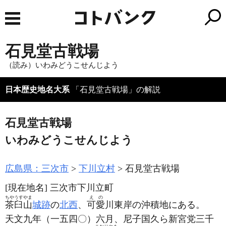
石見堂古戦場
（読み）いわみどうこせんじよう
日本歴史地名大系
「石見堂古戦場」の解説
石見堂古戦場
いわみどうこせんじよう
広島県：三次市
下川立村
石見堂古戦場
[現在地名]
三次市下川立町
ちやうすやま
えの
茶臼山
城跡
の
北西
、
可愛
川東岸の沖積地にある。
天文九年
（一五四〇）
六月、尼子国久ら新宮党三千