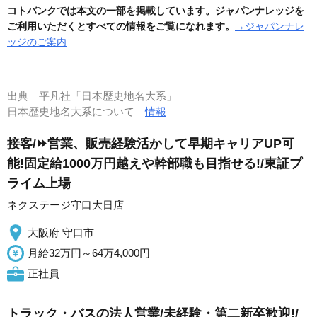
コトバンクでは本文の一部を掲載しています。ジャパンナレッジを
ご利用いただくとすべての情報をご覧になれます。
→ジャパンナレ
ッジのご案内
出典
平凡社「日本歴史地名大系」
日本歴史地名大系について
情報
接客/⏩️営業、販売経験活かして早期キャリアUP可
能!固定給1000万円越えや幹部職も目指せる!/東証プ
ライム上場
ネクステージ守口大日店
大阪府 守口市
月給32万円～64万4,000円
正社員
トラック・バスの法人営業/未経験・第二新卒歓迎!/