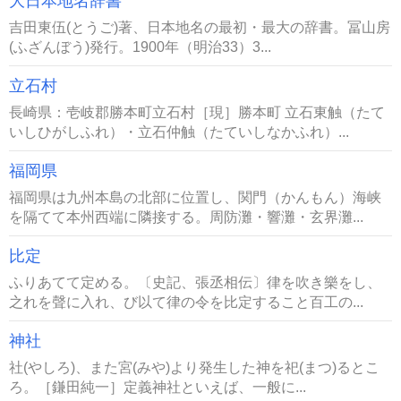
大日本地名辞書
吉田東伍(とうご)著、日本地名の最初・最大の辞書。冨山房
(ふざんぼう)発行。1900年（明治33）3...
立石村
長崎県：壱岐郡勝本町立石村［現］勝本町 立石東触（たて
いしひがしふれ）・立石仲触（たていしなかふれ）...
福岡県
福岡県は九州本島の北部に位置し、関門（かんもん）海峡
を隔てて本州西端に隣接する。周防灘・響灘・玄界灘...
比定
ふりあてて定める。〔史記、張丞相伝〕律を吹き樂をし、
之れを聲に入れ、び以て律の令を比定すること百工の...
神社
社(やしろ)、また宮(みや)より発生した神を祀(まつ)るとこ
ろ。［鎌田純一］定義神社といえば、一般に...