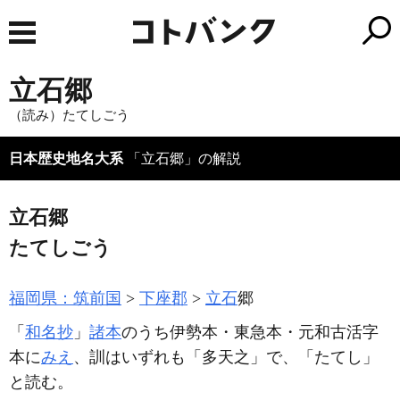
立石郷
（読み）たてしごう
日本歴史地名大系
「立石郷」の解説
立石郷
たてしごう
福岡県：筑前国
下座郡
立石
郷
「
和名抄
」
諸本
のうち伊勢本・東急本・元和古活字
本に
みえ
、訓はいずれも「多天之」で、「たてし」
と読む。