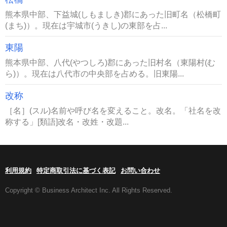
熊本県中部、下益城(しもましき)郡にあった旧町名（松橋町
(まち)）。現在は宇城市(うきし)の東部を占...
東陽
熊本県中部、八代(やつしろ)郡にあった旧村名（東陽村(む
ら)）。現在は八代市の中央部を占める。旧東陽...
改称
［名］(スル)名前や呼び名を変えること。改名。「社名を改
称する」[類語]改名・改姓・改題...
利用規約
特定商取引法に基づく表記
お問い合わせ
Copyright © Business Architect Inc. All Rights Reserved.