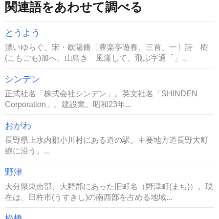
関連語をあわせて調べる
とうよう
漂いゆらぐ。宋・欧陽脩〔豊楽亭遊春、三首、一〕詩 樹
(こもごも)加へ、山鳥き 風漾して、飛ぶ字通「」...
シンデン
正式社名「株式会社シンデン」。英文社名「SHINDEN
Corporation」。建設業。昭和23年...
おがわ
長野県上水内郡小川村にある道の駅。主要地方道長野大町
線に沿う。...
野津
大分県東南部、大野郡にあった旧町名（野津町(まち)）。現
在は、臼杵市(うすきし)の南西部を占める地域...
松橋