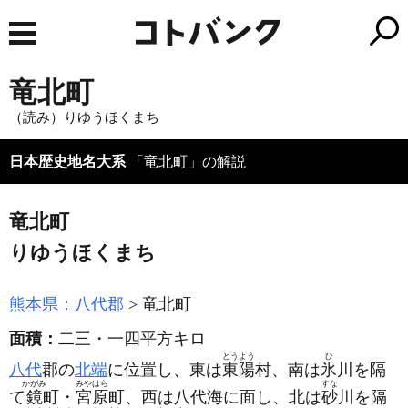
竜北町
（読み）りゆうほくまち
日本歴史地名大系
「竜北町」の解説
竜北町
りゆうほくまち
熊本県：八代郡
竜北町
面積：
二三・一四平方キロ
とうよう
ひ
八代
郡の
北端
に位置し、東は
東陽
村、南は
氷
川を隔
かがみ
みやはら
すな
て
鏡
町・
宮原
町、西は八代海に面し、北は
砂
川を隔