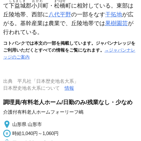
しもましき
おがわ
まつばせ
て
下益城
郡
小川
町・
松橋
町に相対している。東部は
丘陵地帯、西部に
八代平野
の一部をなす
干拓地
が広
がる。基幹産業は農業で、丘陵地帯では
果樹園芸
が
行われている。
コトバンクでは本文の一部を掲載しています。ジャパンナレッジを
ご利用いただくとすべての情報をご覧になれます。
→ジャパンナレ
ッジのご案内
出典
平凡社「日本歴史地名大系」
日本歴史地名大系について
情報
調理員/有料老人ホーム/日勤のみ/残業なし・少なめ
介護付有料老人ホームフォーリーフ嶋
山形県 山形市
時給1,040円～1,060円