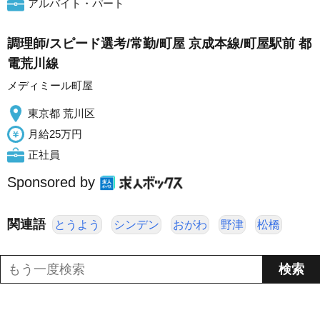
アルバイト・パート
調理師/スピード選考/常勤/町屋 京成本線/町屋駅前 都
電荒川線
メディミール町屋
東京都 荒川区
月給25万円
正社員
Sponsored by
関連語
とうよう
シンデン
おがわ
野津
松橋