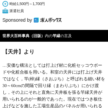
時給1,500円～1,700円
派遣社員
Sponsored by
世界大百科事典（旧版）
内の
竿縁
の言及
【天井】より
…安価な構法としては打上げ材に化粧セッコウボー
ドや化粧合板を用いる。和室の天井には打上げ天井
ではなく，竿(棹)縁（さおぶち）と呼ばれる細い材を
30～60cmの間隔で
回り縁
（まわりぶち）にかけ渡
し，その上にそれと直角に天井板を張る竿縁天井が
用いられるのが一般的であった。現在ではつき板仕
上げなどを施した工場生産品のパネルが用いられる