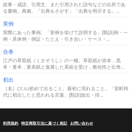
故事・成語、引用文、また引用された語句などの出所であ
る書物。典拠。「出典をさがす」「出典を明示する」...
実例
実際にあった事例。「実例を挙げて説明する」[類語]例・一
例・具体例・例証・たとえ・引き合い・ケース・...
合巻
江戸の草双紙（くさぞうし）の一種。草双紙が赤本，黒
本・青本，黄表紙と進展した系統を受け，教化性と伝奇...
初出
［名］(スル)初めて出ること。最初に現れること。「室町時
代に初出したと思われる言葉」[類語]放出・排...
利用規約
特定商取引法に基づく表記
お問い合わせ