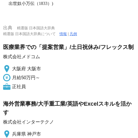
出世奴小万伝（1833）)
出典
精選版 日本国語大辞典
精選版 日本国語大辞典について
情報
|
凡例
医療業界での「提案営業」/土日祝休み/フレックス制
株式会社メドコム
大阪府 大阪市
月給50万円～
正社員
海外営業事務/大手重工業/英語やExcelスキルを活か
す
株式会社インターテクノ
兵庫県 神戸市