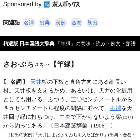
Sponsored by
関連語
名詞
出典
実例
合巻
初出
精選版 日本国語大辞典
「竿縁」の意味・読み・例文・類語
さお‐ぶち
【竿縁】
さを‥
〘 名詞 〙
天井
板の下板と直角方向にある細長い
材。天井板を支えるため、あるいは、天井の化粧用
としても用いる。ふつう、三〇センチメートルから
四五センチメートル程度の間隔に並べて、
両端
を天
井回り縁に打ちつけ、
中央
で下がらないよう梁
(はり)
から釣ってある。〔日本建築辞彙（1906）〕
[初出の実例]「天井はまださをぶちを入たばかり」(出典：合巻・