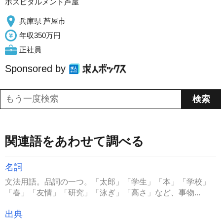
ホスピタルメント芦屋
兵庫県 芦屋市
年収350万円
正社員
Sponsored by
関連語をあわせて調べる
名詞
文法用語。品詞の一つ。「太郎」「学生」「本」「学校」
「春」「友情」「研究」「泳ぎ」「高さ」など、事物...
出典