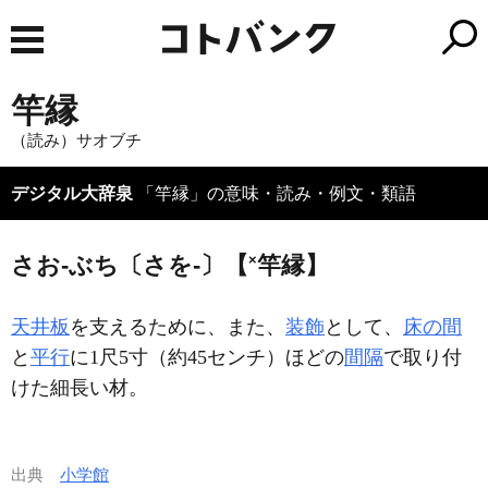
竿縁
（読み）サオブチ
デジタル大辞泉
「竿縁」の意味・読み・例文・類語
×
さお‐ぶち〔さを‐〕【
竿縁】
天井板
を支えるために、また、
装飾
として、
床の間
と
平行
に1尺5寸（約45センチ）ほどの
間隔
で取り付
けた細長い材。
出典
小学館