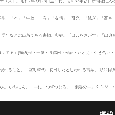
ナリスト。昭和7年3月28日生まれ。昭和33年朝日新聞社に入社.
生」「本」「学校」「春」「友情」「研究」「泳ぎ」「高さ」な
語句などの出所である書物。典拠。「出典をさがす」「出典を明
明する」[類語]例・一例・具体例・例証・たとえ・引き合い・ケー
現れること。「室町時代に初出したと思われる言葉」[類語]放出・
人。いちにん。「―に一つずつ配る」「乗客の―」２ 仲間・相手
利用規約