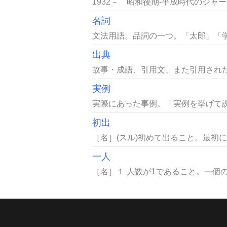
1932－ 昭和後期-平成時代のジャー
名詞
文法用語。品詞の一つ。「太郎」「学
出典
故事・成語、引用文、また引用された
実例
実際にあった事例。「実例を挙げて説
初出
［名］(スル)初めて出ること。最初に
一人
［名］１ 人数が1であること。一個の