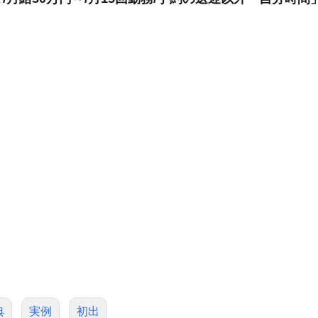
典
実例
初出