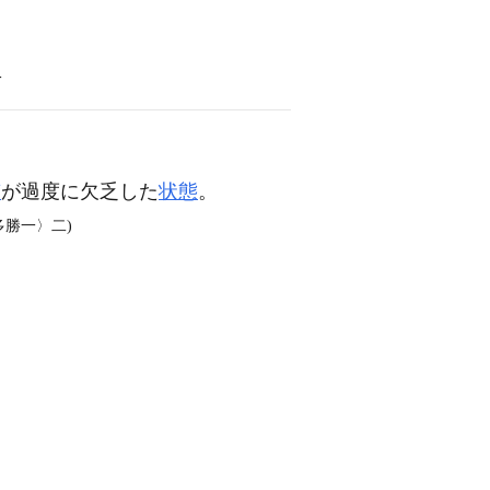
語
質
が過度に欠乏した
状態
。
多勝一〉二)