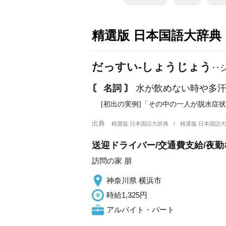
精選版 日本国語大辞典
だっすい‐しょうじょう
‥
〘 名詞 〙
水が飲めない時や多汗
[初出の実例]「その中の一人が脱水症状
出典
精選版 日本国語大辞典
精選版 日本国語
送迎ドライバー/交通費支給/夜勤
訪問の家 朋
神奈川県 横浜市
時給1,325円
アルバイト・パート