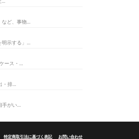
..
ど、事物...
示する」...
ス・...
排...
がい...
特定商取引法に基づく表記
お問い合わせ