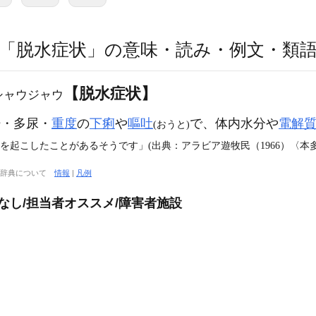
「脱水症状」の意味・読み・例文・類
【脱水症状】
シャウジャウ
・多尿・
重度
の
下痢
や
嘔吐
で、体内水分や
電解
(おうと)
を起こしたことがあるそうです」(出典：アラビア遊牧民（1966）〈本
大辞典について
情報
|
凡例
なし/担当者オススメ/障害者施設