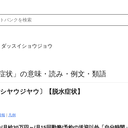
）ダッスイショウジョウ
症状」の意味・読み・例文・類語
‐シヤウジヤウ〕【脱水症状】
情報
|
凡例
月給30万円～/月15回勤務/予約の送迎以外「自分時間