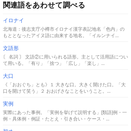
関連語をあわせて調べる
イロナイ
北海道：後志支庁小樽市イロナイ漢字表記地名「色内」の
もととなったアイヌ語に由来する地名。「イルンナイ...
文語形
〘 名詞 〙 文語②に用いられる語形。主として活用語につい
て用いる。「有り」「捨つ」「広し」「楽し」...
大口
《「おおぐち」とも》１ 大きな口。大きく開けた口。「大
口を開けて笑う」２ おおげさなことをいうこと。...
実例
実際にあった事例。「実例を挙げて説明する」[類語]例・一
例・具体例・例証・たとえ・引き合い・ケース・...