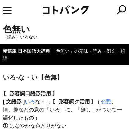
色無い
（読み）いろない
精選版 日本国語大辞典
「色無い」の意味・読み・例文・類
語
いろ‐な・い【色無】
〘 形容詞口語形活用 〙
[ 文語形 ]
いろ
な・し
〘 形容詞ク活用 〙
(
色艷
、
情、趣などの意の「いろ」に、「無し」がついて一
語化したもの )
①
はなやかな色どりがない。