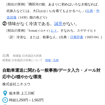
[初出の実例]「隅田河の能、あまりに初めはいろなき能なれば、
此旅人などには、大口
を着てもよかるべし」(
出典
：
申
(おほくち)
楽談儀
（1430）能の色どり)
②
情味がなく冷淡である。
誠意
がない。
[初出の実例]「Ironai
ヒト
。すなわち、スゲナイヒト
(イロナイ)
〈訳〉冷淡な、または、粗暴な人」(出典：
日葡辞書
（1603‐04）)
出典
精選版 日本国語大辞典
精選版 日本国語大辞典について
情報
|
凡例
自動車運送に関わる一般事務/データ入力・メール対
応中心/穏やかな環境
株式会社ニチユウ
栃木県 上三川町
時給1,250円～1,562円