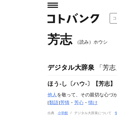
芳志
（読み）ホウシ
デジタル大辞泉
「芳志
ほう‐し〔ハウ‐〕【芳志】
他人
を敬って、その親切な心づ
[
類語
]
芳情
・
芳心
・
情け
出典
小学館
デジタル大辞泉について