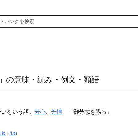
」の意味・読み・例文・類語
かいをいう語。
芳心
。
芳情
。「御
芳志
を賜る」
情報
|
凡例