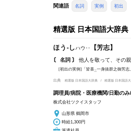
関連語
名詞
実例
初出
精選版 日本国語大辞典
ほう‐し
【芳志】
ハウ‥
〘 名詞 〙
他人を敬って、その親
[初出の実例]「皆喜
一身抜群之御芳志
二
出典
精選版 日本国語大辞典
精選版 日本国語
調理員/病院・医療機関/日勤のみ
株式会社ツクイスタッフ
山形県 鶴岡市
時給1,300円
派遣社員