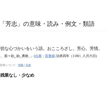
「芳志」の意味・読み・例文・類語
切な心づかいをいう語。おこころざし。芳心。芳情。
、面々欲
励
勇敢
」(
出典
：
吾妻鏡
‐治承四年（1180）八月六日)
一
レ
二
一
大辞典について
情報
|
凡例
/残業なし・少なめ