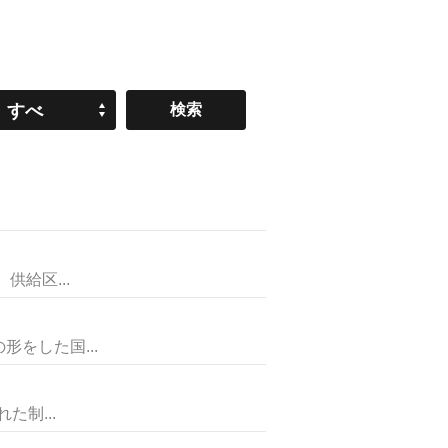
すべ
て
給区...
をした国...
制...