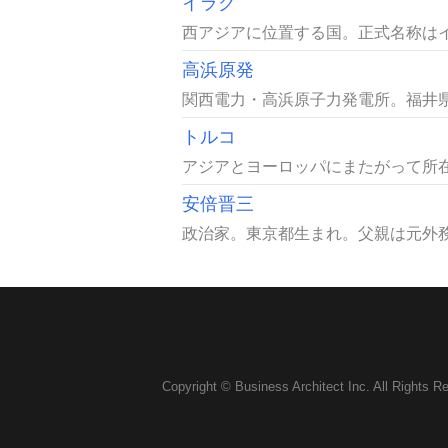
イラク
西アジアに位置する国。正式名称はイラク共和国Al
高浜原発
関西電力・高浜原子力発電所。福井県
トルコ
アジアとヨーロッパにまたがって所在
安倍晋三
政治家。東京都生まれ。父親は元外務大
Copyright © Business Architect Inc. All Rights R