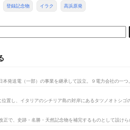
登録記念物
イラク
高浜原発
る
，日本発送電（一部）の事業を継承して設立。９電力会社の一つ。供
位置し、イタリアのシチリア島の対岸にあるタツノオトシゴの形
の改正で、史跡・名勝・天然記念物を補完するものとして設けられた