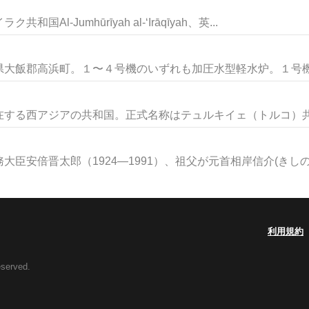
-Jumhūrīyah al-‘Irāqīyah、英...
大飯郡高浜町。１〜４号機のいずれも加圧水型軽水炉。１号機は19
する西アジアの共和国。正式名称はテュルキイェ（トルコ）共和国T
臣安倍晋太郎（1924―1991）、祖父が元首相岸信介(きしのぶ
利用規約
eserved.