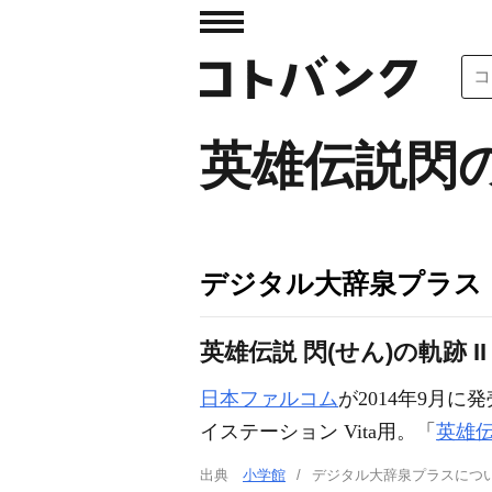
英雄伝説閃の
デジタル大辞泉プラス
英雄伝説 閃(せん)の軌跡 II
日本ファルコム
が2014年9月に
イステーション Vita用。「
英雄
出典
小学館
デジタル大辞泉プラスに