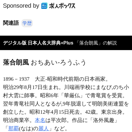
Sponsored by
関連語
学歴
デジタル版 日本人名大辞典+Plus
「落合朗風」の解説
落合朗風
おちあい-ろうふう
1896－1937
大正-昭和時代前期の日本画家。
明治29年8月17日生まれ。川端画学校にまなび,のち小
村大雲に師事。昭和6年「華厳仏」で青竜賞を受賞。
翌年青竜社同人となるが,9年脱退して明朗美術連盟を
創立した。昭和12年4月15日死去。42歳。東京出身。
明治商業卒。
本名
は平次郎。作品に「洛外風趣」
「
那覇
(なは)の
麗人
」など。