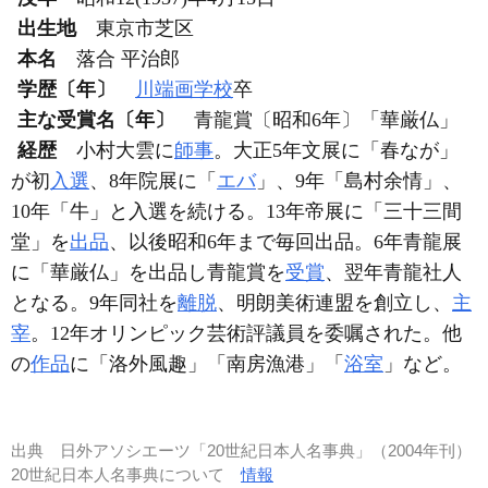
出生地
東京市芝区
本名
落合 平治郎
学歴〔年〕
川端画学校
卒
主な受賞名〔年〕
青龍賞〔昭和6年〕「華厳仏」
経歴
小村大雲に
師事
。大正5年文展に「春なが」
が初
入選
、8年院展に「
エバ
」、9年「島村余情」、
10年「牛」と入選を続ける。13年帝展に「三十三間
堂」を
出品
、以後昭和6年まで毎回出品。6年青龍展
に「華厳仏」を出品し青龍賞を
受賞
、翌年青龍社人
となる。9年同社を
離脱
、明朗美術連盟を創立し、
主
宰
。12年オリンピック芸術評議員を委嘱された。他
の
作品
に「洛外風趣」「南房漁港」「
浴室
」など。
出典
日外アソシエーツ「20世紀日本人名事典」（2004年刊）
20世紀日本人名事典について
情報