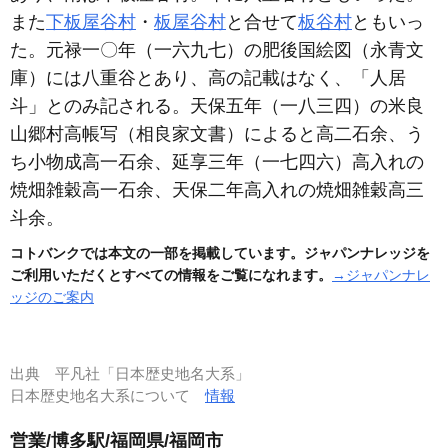
また
下板屋谷村
・
板屋谷村
と合せて
板谷村
ともいっ
た。元禄一〇年
（一六九七）
の肥後国絵図
（永青文
庫）
には八重谷とあり、高の記載はなく、「人居
斗」とのみ記される。天保五年
（一八三四）
の米良
山郷村高帳写
（相良家文書）
によると高二石余、う
ち小物成高一石余、延享三年
（一七四六）
高入れの
焼畑雑穀高一石余、天保二年高入れの焼畑雑穀高三
斗余。
コトバンクでは本文の一部を掲載しています。ジャパンナレッジを
ご利用いただくとすべての情報をご覧になれます。
→ジャパンナレ
ッジのご案内
出典
平凡社「日本歴史地名大系」
日本歴史地名大系について
情報
営業/博多駅/福岡県/福岡市