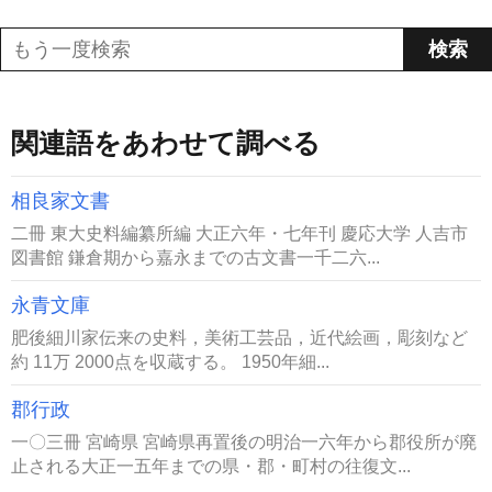
関連語をあわせて調べる
相良家文書
二冊 東大史料編纂所編 大正六年・七年刊 慶応大学 人吉市
図書館 鎌倉期から嘉永までの古文書一千二六...
永青文庫
肥後細川家伝来の史料，美術工芸品，近代絵画，彫刻など
約 11万 2000点を収蔵する。 1950年細...
郡行政
一〇三冊 宮崎県 宮崎県再置後の明治一六年から郡役所が廃
止される大正一五年までの県・郡・町村の往復文...