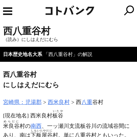
西八重谷村
（読み）にしはえだにむら
日本歴史地名大系
「西八重谷村」の解説
西八重谷村
にしはえだにむら
宮崎県：児湯郡
西米良村
西
八重
谷村
いたや
[現在地名]
西米良村
板谷
めらだに
米良谷
村の
南西
、一ッ瀬川支流板谷川の流域谷間に
しもいたやだに
あり、南は
下板屋谷
村。単に八重谷村ともいった。