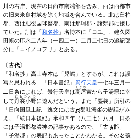
川の右岸、現在の日向市南端部を含み、西は西都市
の旧東米良村域を除く地域を含んでいる。北は臼杵
郡、西は肥後国球磨郡、南は那珂郡・諸県郡に接し
ていた。訓は「
和名抄
」名博本に「コユ」、建久図
田帳の応永二八年
（一四二一）
二月二七日の追記部
分に「コイノコヲリ」とある。
〔古代〕
「和名抄」高山寺本は「児嶋」とするが、これは誤
写と思われる。「日本書紀」
景行天皇
一七年三月一
たかや
二日条によれば、景行天皇は
高屋
宮から子湯県に幸
にものおの
して
丹裳小野
に遊んだという。また「塵袋」所引の
「日向国風土記」逸文には古
郡吐濃峯の説話がみ
え、「続日本後紀」承和四年
（八三七）
八月一日条
には子湯郡都濃神の記事があるので、「古
郡」
「子湯郡」の表記もあったことがわかる。その名義