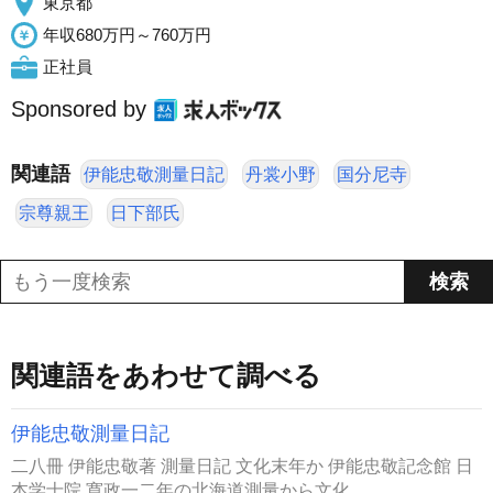
東京都
年収680万円～760万円
正社員
Sponsored by
関連語
伊能忠敬測量日記
丹裳小野
国分尼寺
宗尊親王
日下部氏
関連語をあわせて調べる
伊能忠敬測量日記
二八冊 伊能忠敬著 測量日記 文化末年か 伊能忠敬記念館 日
本学士院 寛政一二年の北海道測量から文化...