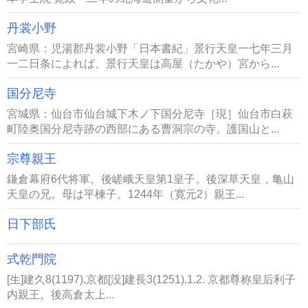
丹裳小野
宮崎県：児湯郡丹裳小野「日本書紀」景行天皇一七年三月
一二日条によれば、景行天皇は高屋（たかや）宮から...
国分尼寺
宮城県：仙台市仙台城下木ノ下国分尼寺［現］仙台市白萩
町陸奥国分尼寺跡の西部にある曹洞宗の寺。護国山と...
宗尊親王
鎌倉幕府6代将軍。後嵯峨天皇第1皇子。後深草天皇，亀山
天皇の兄。母は平棟子。1244年（寛元2）親王...
日下部氏
式乾門院
[生]建久8(1197).京都[没]建長3(1251).1.2. 京都尊称皇后利子
内親王。後高倉太上...