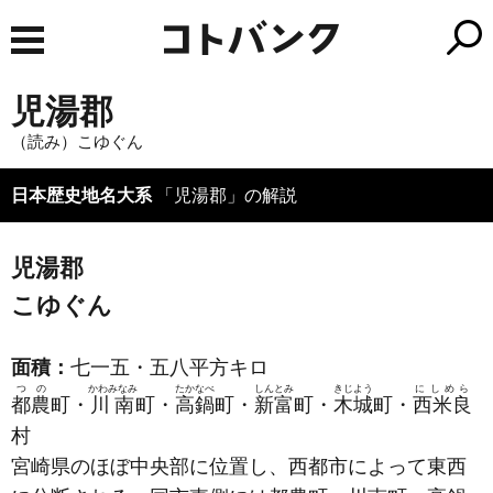
児湯郡
（読み）こゆぐん
日本歴史地名大系
「児湯郡」の解説
児湯郡
こゆぐん
面積：
七一五・五八平方キロ
つの
かわみなみ
たかなべ
しんとみ
きじよう
にしめら
都農
町・
川南
町・
高鍋
町・
新富
町・
木城
町・
西米良
村
宮崎県のほぼ中央部に位置し、西都市によって東西