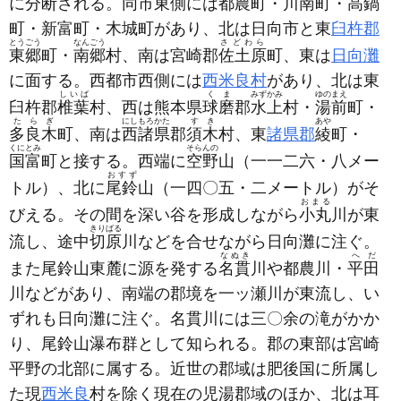
に分断される。同市東側には都農町・川南町・高鍋
町・新富町・木城町があり、北は日向市と東
臼杵郡
とうごう
なんごう
さどわら
東郷
町・
南郷
村、南は宮崎郡
佐土原
町、東は
日向灘
に面する。西都市西側には
西米良村
があり、北は東
しいば
くま
みずかみ
ゆのまえ
臼杵郡
椎葉
村、西は熊本県
球磨
郡
水上
村・
湯前
町・
たらぎ
にしもろかた
すき
あや
多良木
町、南は
西諸県
郡
須木
村、東
諸県郡
綾
町・
くにとみ
そらんの
国富
町と接する。西端に
空野
山
（一一二六・八メー
おすず
トル）
、北に
尾鈴
山
（一四〇五・二メートル）
がそ
おまる
びえる。その間を深い谷を形成しながら
小丸
川が東
きりばる
流し、途中
切原
川などを合せながら日向灘に注ぐ。
なぬき
へだ
また尾鈴山東麓に源を発する
名貫
川や都農川・
平田
川などがあり、南端の郡境を一ッ瀬川が東流し、い
ずれも日向灘に注ぐ。名貫川には三〇余の滝がかか
り、尾鈴山瀑布群として知られる。郡の東部は宮崎
平野の北部に属する。近世の郡域は肥後国に所属し
た現
西米良
村を除く現在の児湯郡域のほか、北は耳