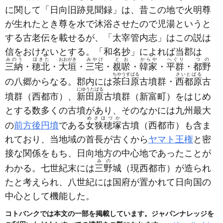
に関して「日向旧跡見聞録」は、昔この地で火明尊
が生れたとき尊を水で沐浴させたので児湯というと
する古老伝を載せるが、「太宰管内志」はこの説は
信をおけないとする。「和名抄」によれば当郡は
みのう
ほきた
おおがき
みやけ
とお
からや
へぐり
つの
三納
・
穂北
・
大垣
・
三宅
・
覩唹
・
韓家
・
平群
・
都野
ちやうすばる
さいとばる
の八郷からなる。郡内には
茶臼原
古墳群・
西都原
古
にゆうたばる
墳群
（西都市）
、
新田原
古墳群
（新富町）
をはじめ
とする数多くの古墳があり、そのなかには九州最大
めさほづか
の
前方後円墳
である
女狭穂塚
古墳
（西都市）
も含ま
れており、当地域の首長が古くから
ヤマト王権
と密
接な関係をもち、日向地方の中心地であったことが
みの
わかる。七世紀末には
三野
城
（現西都市）
が造られ
たと考えられ、八世紀には国府が置かれて日向国の
中心として機能した。
コトバンクでは本文の一部を掲載しています。ジャパンナレッジを