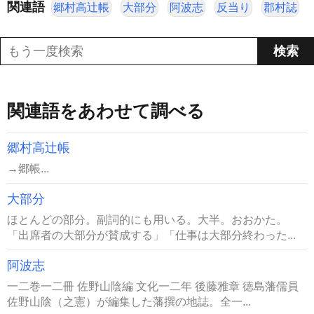
関連語
郷村高辻帳
大部分
阿波志
反当り
郡村誌
関連語をあわせて調べる
郷村高辻帳
→郷帳...
大部分
ほとんどの部分。副詞的にも用いる。大半。おおかた。
「出席者の大部分が賛成する」「仕事は大部分終わった...
阿波志
一二巻一二冊 佐野山陰編 文化一二年 後藤雅章 徳島藩儒員
佐野山陰（之憲）が編集した藩撰の地誌。全一...