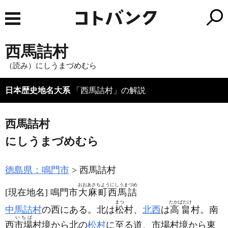
西馬詰村
（読み）にしうまづめむら
日本歴史地名大系
「西馬詰村」の解説
西馬詰村
にしうまづめむら
徳島県：鳴門市
西馬詰村
おおあさちようにしうまづめ
[現在地名]
鳴門市
大麻町西馬詰
まつ
たかばたけ
中馬詰村
の西にある。北は
松
村、
北西
は
高畠
村。南
いちば
西
市場
村境から北の
松村
に至る道、市場村境から東