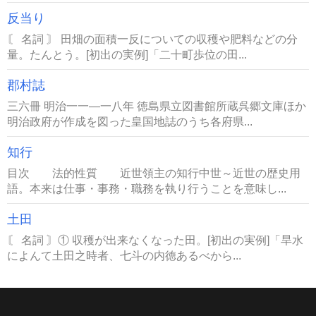
反当り
〘 名詞 〙 田畑の面積一反についての収穫や肥料などの分
量。たんとう。[初出の実例]「二十町歩位の田...
郡村誌
三六冊 明治一一―一八年 徳島県立図書館所蔵呉郷文庫ほか
明治政府が作成を図った皇国地誌のうち各府県...
知行
目次 法的性質 近世領主の知行中世～近世の歴史用
語。本来は仕事・事務・職務を執り行うことを意味し...
土田
〘 名詞 〙① 収穫が出来なくなった田。[初出の実例]「旱水
によんて土田之時者、七斗の内徳あるべから...