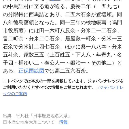
の中馬詰村に至る道が通る。慶長二年
（一五九七）
の分限帳に西馬詰とあり、二五六石余が置塩領。同
八年徳島藩領となった。同一三年の検地帳写
（鳴門
市役所蔵）
には田一六町八反余・分米二一二石余、
畠二町余・分米二〇石余、居屋敷一町余・分米一三
石余で分米計二四七石余、ほかに桑一八八本・分米
五斗余、家数三五
（上百姓五・下人八・年寄九・名
子四・桶ゆい二・奉公人一・鍛冶一・その他二）
と
ある。
正保国絵図
では高二五六石余。
コトバンクでは本文の一部を掲載しています。ジャパンナレッジを
ご利用いただくとすべての情報をご覧になれます。
→ジャパンナレ
ッジのご案内
出典
平凡社「日本歴史地名大系」
日本歴史地名大系について
情報