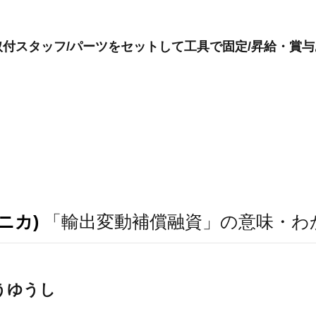
付スタッフ/パーツをセットして工具で固定/昇給・賞与
ニカ)
「輸出変動補償融資」の意味・わ
うゆうし