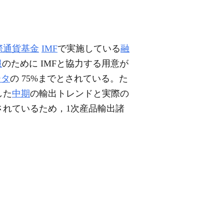
際通貨基金
IMF
で実施している
融
服
のために IMFと協力する用意が
ータ
の 75%までとされている。た
した
中期
の輸出トレンドと実際の
されているため，1次産品輸出諸