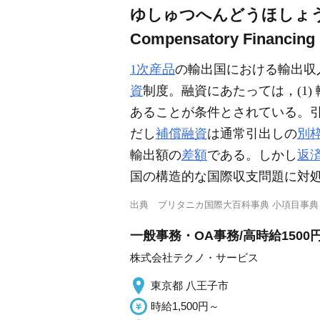
ゆしゅつへんどうほしょ
Compensatory Financing F
1次産品
の輸出国における輸出収入
資
制度。融資にあたっては，(1)
あることが条件とされている。
だし
補償融資
は通常引出しの
別
輸出額の
差額
である。しかし
返
国の構造的な国際収支問題に対
出典
ブリタニカ国際大百科事典 小項目事典
一般事務・OA事務/高時給150
株式会社テクノ・サービス
東京都 八王子市
時給1,500円～