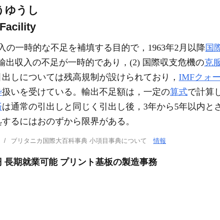
うゆうし
acility
の一時的な不足を補填する目的で，1963年2月以降
国
 輸出収入の不足が一時的であり，(2) 国際収支危機の
克
引出しについては残高規制が設けられており，
IMFクォ
枠
扱いを受けている。輸出不足額は，一定の
算式
で計算
済
は通常の引出しと同じく引出し後，3年から5年以内と
処するにはおのずから限界がある。
ブリタニカ国際大百科事典 小項目事典について
情報
0円 長期就業可能 プリント基板の製造事務