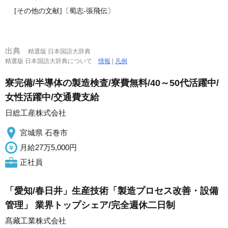
[その他の文献]〔蜀志‐張飛伝〕
出典
精選版 日本国語大辞典
精選版 日本国語大辞典について
情報
|
凡例
寮完備/半導体の製造検査/寮費無料/40～50代活躍中/
女性活躍中/交通費支給
日総工産株式会社
宮城県 石巻市
月給27万5,000円
正社員
「愛知/春日井」生産技術「製造プロセス改善・設備
管理」 業界トップシェア/完全週休二日制
髙藏工業株式会社