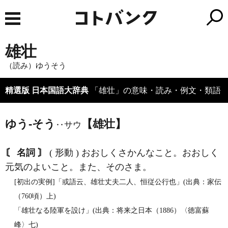
雄壮
（読み）ゆうそう
精選版 日本国語大辞典
「雄壮」の意味・読み・例文・類語
ゆう‐そう
【雄壮】
‥サウ
〘 名詞 〙
( 形動 ) おおしくさかんなこと。おおしく
元気のよいこと。また、そのさま。
[初出の実例]「或語云、雄壮丈夫二人、恒従公行也」(出典：家伝
（760頃）上)
「雄壮なる陸軍を設け」(出典：将来之日本（1886）〈徳富蘇
峰〉七)