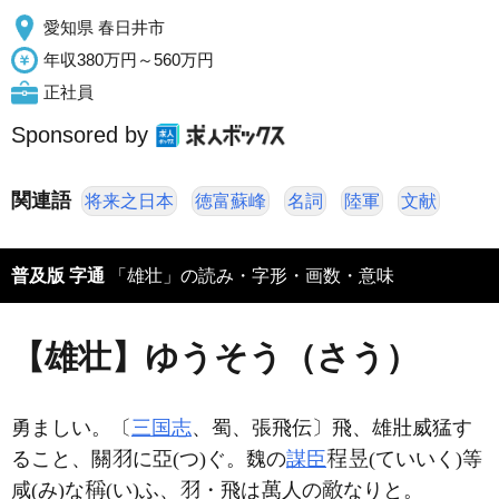
愛知県 春日井市
年収380万円～560万円
正社員
Sponsored by
関連語
将来之日本
徳富蘇峰
名詞
陸軍
文献
普及版 字通
「雄壮」の読み・字形・画数・意味
【雄壮】ゆうそう（さう）
勇ましい。〔
三国志
、蜀、張飛伝〕飛、雄壯威猛す
ること、關
に亞(つ)ぐ。魏の
謀臣
(ていいく)等
咸(み)な
(い)ふ、
・飛は
人の
なりと。