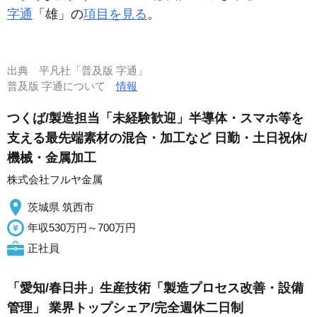
字通
「雄」の
項目を見る
。
出典
平凡社「普及版 字通」
普及版 字通について
情報
つくば/製造担当「未経験歓迎」半導体・スマホ等を
支える最先端素材の混合・加工など 日勤・土日祝休/
機械・金属加工
株式会社フルヤ金属
茨城県 筑西市
年収530万円～700万円
正社員
「愛知/春日井」生産技術「製造プロセス改善・設備
管理」 業界トップシェア/完全週休二日制