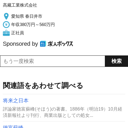
髙藏工業株式会社
愛知県 春日井市
年収380万円～560万円
正社員
Sponsored by
関連語をあわせて調べる
将来之日本
評論家徳富蘇峰(そほう)の著書。1886年（明治19）10月経
済新報社より刊行、商業出版としての処女...
徳富蘇峰