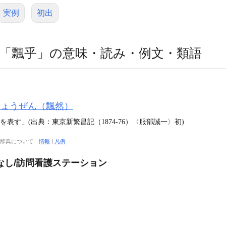
実例
初出
「飄乎」の意味・読み・例文・類語
ひょうぜん（飄然）
表す」(出典：東京新繁昌記（1874‐76）〈服部誠一〉初)
大辞典について
情報
|
凡例
なし/訪問看護ステーション