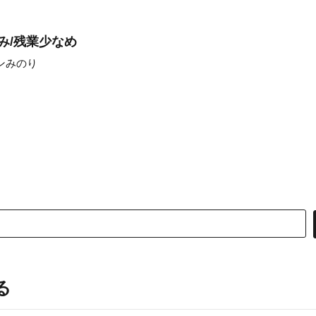
み/残業少なめ
ンみのり
る