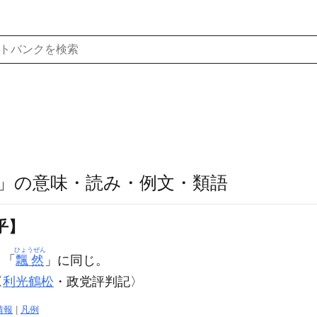
」の意味・読み・例文・類語
乎】
ひょうぜん
］
「
飄然
」に同じ。
〈
利光鶴松
・政党評判記〉
情報
|
凡例