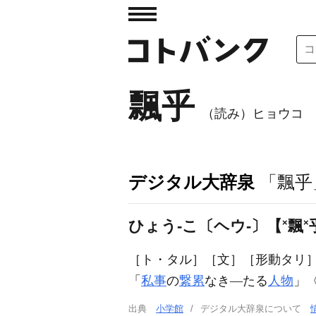
飄乎
（読み）ヒョウコ
デジタル大辞泉
「飄乎
ひょう‐こ〔ヘウ‐〕【
×
飄
×
［ト・タル］
［文］
［形動タリ
「
私事
の
繋累
なき―たる
人物
」
出典
小学館
デジタル大辞泉について