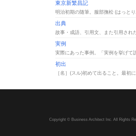
東京新繁昌記
明治初期の随筆。服部撫松 (はっとりぶしょう
出典
故事・成語、引用文、また引用された
実例
実際にあった事例。「実例を挙げて説
初出
［名］(スル)初めて出ること。最初に
Copyright © Business Architect Inc. All Rights R