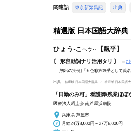
関連語
東京新繁昌記
出典
精選版 日本国語大辞典
ひょう‐こ
【飄乎】
ヘウ‥
〘 形容動詞ナリ活用タリ 〙
＝
[初出の実例]「五色彩旌飄乎として義名を
出典
精選版 日本国語大辞典
精選版 日本国語
「日勤のみ可」看護師/残業ほぼ
医療法人昭圭会 南芦屋浜病院
兵庫県 芦屋市
月給24万8,000円～27万8,000円