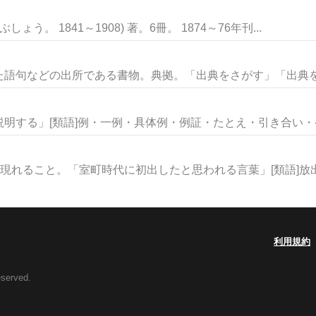
。 1841～1908) 著。6冊。 1874～76年刊...
語句などの出所である書物。典拠。「出典をさがす」「出典を明
明する」[類語]例・一例・具体例・例証・たとえ・引き合い・ケー
現れること。「室町時代に初出したと思われる言葉」[類語]放出・
利用規約
eserved.