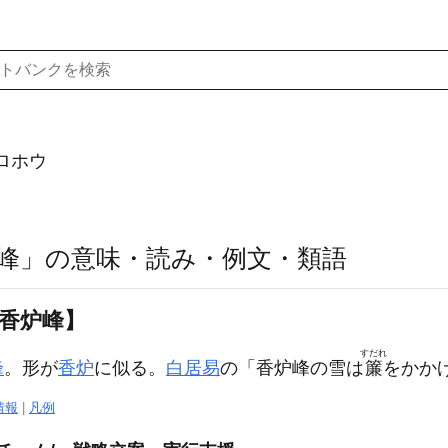
ロホウ
峰」の意味・読み・例文・類語
【香炉峰】
すだれ
峰
。形が
香炉
に似る。
白居易
の「香炉峰の雪は
簾
をかか
情報
|
凡例