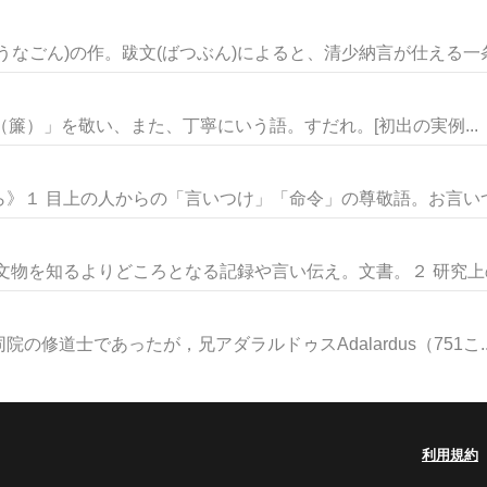
なごん)の作。跋文(ばつぶん)によると、清少納言が仕える一条(
 「す（簾）」を敬い、また、丁寧にいう語。すだれ。[初出の実例...
》１ 目上の人からの「言いつけ」「命令」の尊敬語。お言いつけ
文物を知るよりどころとなる記録や言い伝え。文書。２ 研究上の参
修道士であったが，兄アダラルドゥスAdalardus（751こ..
利用規約