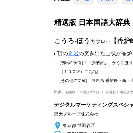
精選版 日本国語大辞典
こうろ‐ほう
【香炉
カウロ‥
( 頂の
奇岩
の突き出た山状が香炉
[初出の実例]「『少納言よ、かうろほ
（１０Ｃ終）二九九)
[その他の文献]〔白居易‐香炉峰下新
出典
精選版 日本国語大辞典
精選版 日本国語
デジタルマーケティングスペシ
楽天グループ株式会社
東京都 世田谷区