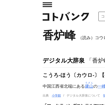
香炉峰
（読み）コウ
デジタル大辞泉
「香炉
こうろ‐ほう〔カウロ‐〕
ろざん
中国江西省北端にある
廬山
の
一
出典
小学館
デジタル大辞泉について