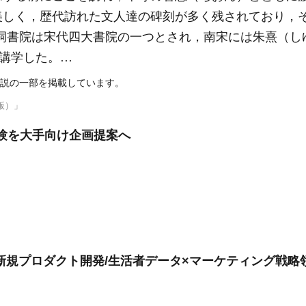
美しく，歴代訪れた文人達の碑刻が多く残されており，そ
洞書院は宋代四大書院の一つとされ，南宋には朱熹（しゆき
で講学した。…
説の一部を掲載しています。
版）」
経験を大手向け企画提案へ
新規プロダクト開発/生活者データ×マーケティング戦略領