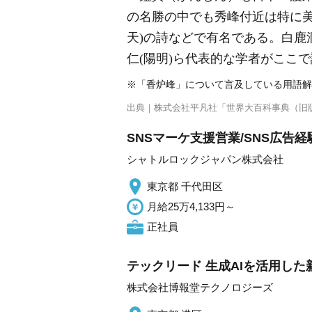
の名勝の中でも秀峰付近は特に
天)の詩などで有名である。白鹿
仁(陽明)ら代表的な学者がここ
※「香炉峰」について言及している用語解
出典｜
株式会社平凡社「世界大百科事典（旧
SNSマーケ支援営業/SNS広告
シャトルロックジャパン株式会社
東京都 千代田区
月給25万4,133円～
正社員
テックリード 生成AIを活用した
株式会社博報堂テクノロジーズ