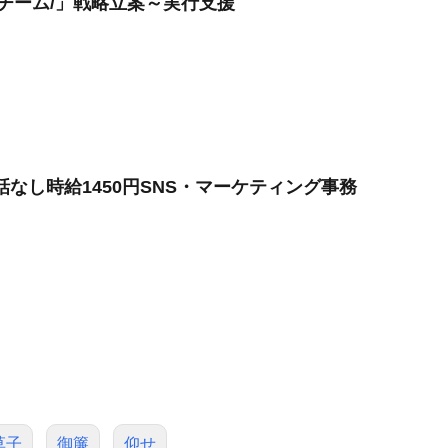
Oチーム/」戦略立案～実行支援
話なし時給1450円SNS・マーケティング事務
草子
御簾
仰せ