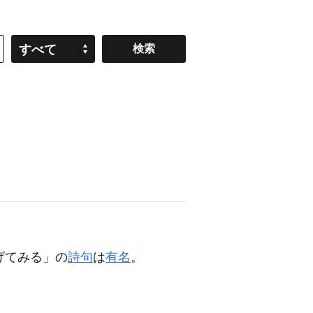
すべて
げてみる」の
詩句
は
有名
。