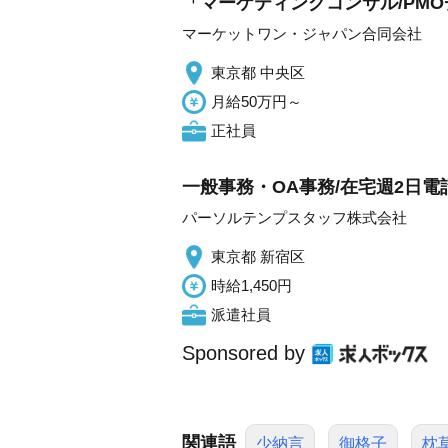
「マーケティングコンサル/PM
マーケットワン・ジャパン合同会社
東京都 中央区
月給50万円～
正社員
一般事務・OA事務/在宅週2日電
パーソルテンプスタッフ株式会社
東京都 新宿区
時給1,450円
派遣社員
Sponsored by
関連語
少納言
御格子
枕