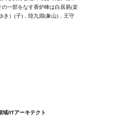
の一部をなす香炉峰は白居易(楽
）(子)，陸九淵(象山)，王守
域/ITアーキテクト