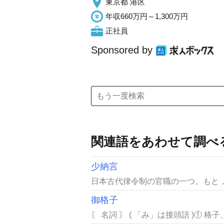
東京都 港区
年収660万円～1,300万円
正社員
Sponsored by
関連語をあわせて調べ
少納言
日本古代律令制の官職の一つ。もと，
御格子
〘 名詞 〙 ( 「み」は接頭語 )① 