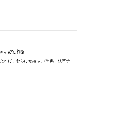
の北峰。
ざん)
たれば、わらはせ給ふ」(出典：枕草子