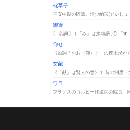
枕草子
平安中期の随筆。清少納言(せいしょう
御簾
〘 名詞 〙 ( 「み」は接頭語 )①
仰せ
《動詞「おお（仰）す」の連用形から
文献
《「献」は賢人の意》１ 昔の制度・
ワラ
フランスのコルビー修道院の院長。同院の