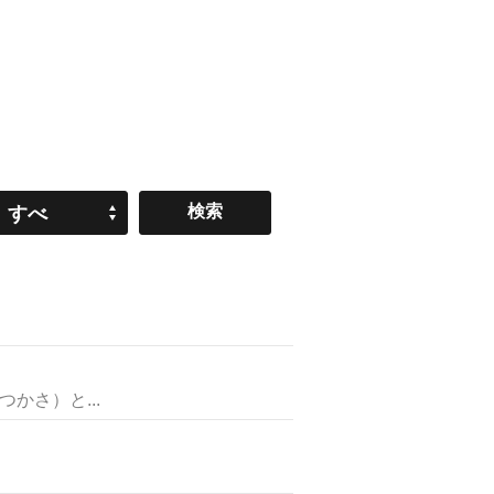
すべ
て
さ）と...