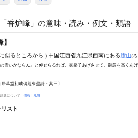
「香炉峰」の意味・読み・例文・類語
峰】
に似るところから ) 中国江西省九江県西南にある
廬山
(ろ
うの雪いかならん』と仰せらるれば、御格子あげさせて、御簾を高くあげ
卜山居草堂初成偶題東壁詩・其三〕
大辞典について
情報
|
凡例
ャリスト