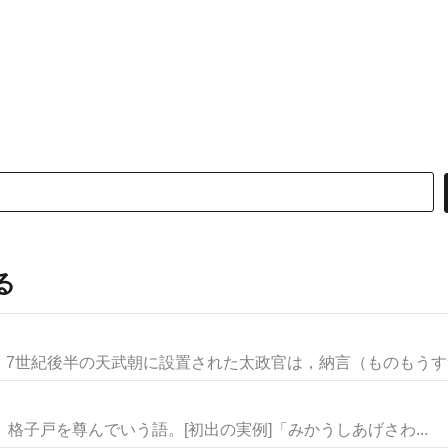
る
7世紀後半の天武朝に設置された太政官は，納言（ものもうすつか
格子、格子戸を尊んでいう語。[初出の実例]「みかうしあげさわ...