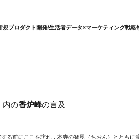
新規プロダクト開発/生活者データ×マーケティング戦略領
）
内の
香炉峰
の言及
来する前にここを訪れ，本寺の智恩（ちおん）とともに