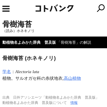
骨樹海苔
（読み）ホネキノリ
動植物名よみかた辞典 普及版
「骨樹海苔」の解説
骨樹海苔 (ホネキノリ)
学名
：
Alectoria lata
植物。サルオガセ科の糸状地衣,
高山植物
出典
日外アソシエーツ「動植物名よみかた辞典 普及版」
動植物名よみかた辞典 普及版について
情報