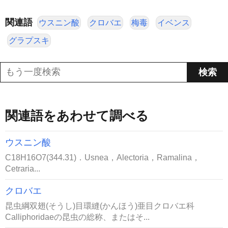
関連語
ウスニン酸
クロバエ
梅毒
イベンス
グラプスキ
関連語をあわせて調べる
ウスニン酸
C18H16O7(344.31)．Usnea，Alectoria，Ramalina，
Cetraria...
クロバエ
昆虫綱双翅(そうし)目環縫(かんほう)亜目クロバエ科
Calliphoridaeの昆虫の総称、またはそ...