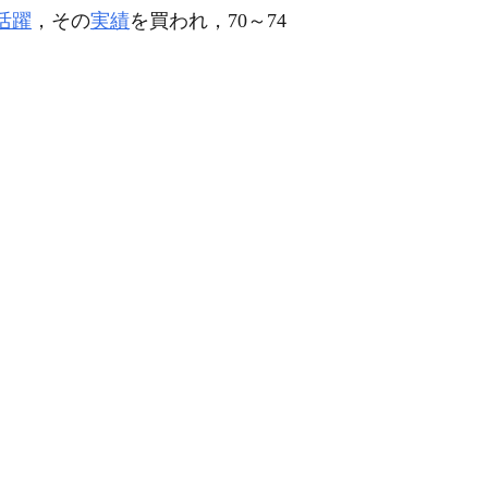
活躍
，その
実績
を買われ，70～74