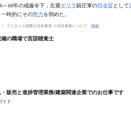
966～68年の戒厳令下，左翼
ゲリラ
鎮圧軍の
司令官
として
，一時的にその
勢力
を弱めた。
ブリタニカ国際大百科事典 小項目事典について
情報
完備の職場で言語聴覚士
・販売と進捗管理業務/建築関連企業でのお仕事です
ガイド