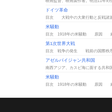
映画監督、映画製作者。明治11年9月
ドイツ革命
目次 大戦中の大衆行動と反戦諸派
米騒動
目次 1918年の米騒動 原因 
第1次世界大戦
目次 戦争の発生 戦前の国際秩序
アゼルバイジャン共和国
南西アジア、カスピ海に面する共和国
米騒動
目次 1918年の米騒動 原因 