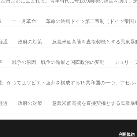
22日京都に生まれる。青年時代に母親の劇場の経営を助け、芝居
 十一月革命 革命の終焉ドイツ第二帝制（ドイツ帝国）を
経過 政府の対策 意義米価高騰を直接契機とする民衆暴動。
 戦争の原因 戦争の進展と国際政治の変動 シュリーフェ
。かつてはソビエト連邦を構成する15共和国の一つ、アゼルバイ
経過 政府の対策 意義米価高騰を直接契機とする民衆暴動。
利用規約