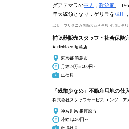
グアテマラの
軍人
，
政治家
。 1
年大統領となり，ゲリラを
弾圧
出典
ブリタニカ国際大百科事典 小項目事典
補聴器販売スタッフ・社会保険
AudioNova 昭島店
東京都 昭島市
月給24万5,000円～
正社員
「残業少なめ」不動産用地の仕入
株式会社スタッフサービス エンジニア
神奈川県 相模原市
時給1,630円～
派遣社員