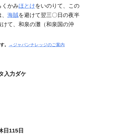
らくかみ
ほとけ
をいのりて、この
は、
海賊
を避けて翌三〇日の夜半
抜けて、和泉の灘
（和泉国の沖
す。
→ジャパンナレッジのご案内
タ入力ダケ
日115日