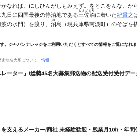
なかなれば、にしひんがしもみえず。をとこをんな、か
とさどまり
二九日に四国最後の停泊地である
土佐泊
に着いた
紀貫之
ぬ
阿波の水門）
を渡り、
沼
島
（現兵庫県南淡町）
のそばを
す。ジャパンナレッジをご利用いただくとすべての情報をご覧になれま
歴史地名大系について
情報
レーター」/総勢45名大募集郵送物の配送受付受付デー
支えるメーカー/商社 未経験歓迎・残業月10h・年間休