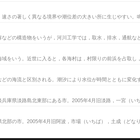
速さの著しく異なる境界や潮位差の大きい所に生じやすい。鳴門
などの構造物をいうが，河川工学では，取水，排水，通航などの
域をいう。近世に入ると，各海村は，村限りの前浜を占取し，こ
どの海流と区別される。潮汐により水位が時間とともに変化する
庫県淡路島北東部にある市。2005年4月旧淡路，一宮（いちの
部の市。2005年4月旧阿波，市場（いちば），土成（どなり）