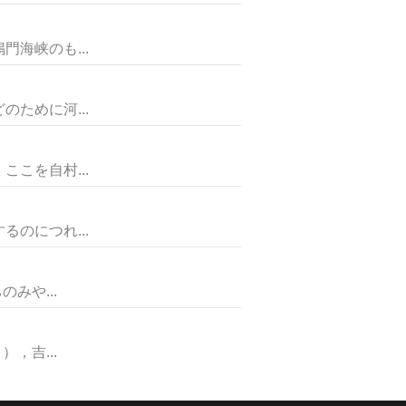
海峡のも...
ために河...
こを自村...
のにつれ...
みや...
，吉...