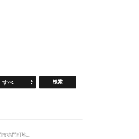
すべ
て
鳴門町地...