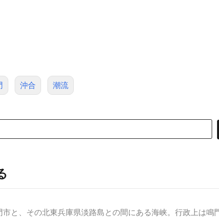
門
沖合
潮流
る
市と、その北東兵庫県淡路島との間にある海峡。行政上は鳴門市