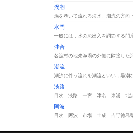
渦潮
渦を巻いて流れる海水。潮流の方向・
水門
一般には，水の流出入を調節する門扉
沖合
各漁村の地先漁場の外側に隣接した海
潮流
潮汐に伴う流れを潮流といい，黒潮な
淡路
目次 淡路 一宮 津名 東浦 北淡兵
阿波
目次 阿波 市場 土成 吉野徳島県北