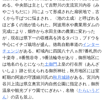
める。中央部は主として吉野川の支流宮川内谷（み
やごうちだに）川によって形成された扇状地で，古
くから干ばつに悩まされ，〈池の土成〉と呼ばれる
ほど多くの池が造られた。阿波用水や農業用ダムの
完成により，畑作から水田主体の農業に変わった
が，現在は県下一の収穫高を誇るタバコ，ブドウを
中心にイチゴ栽培が盛ん。徳島自動車道の
インター
チェンジ
がある。町域内に四国八十八ヵ所7番札所の
十楽寺，8番熊谷寺，9番法輪寺があり，御所地区に
は地名のもとになった
土御門
上皇の行在所（あんざ
いしよ）跡と伝えられる御所神社，秋月地区には室
町期の阿波の守護細川氏の
秋月城跡
がある。宮川内
谷川上流は県立奥宮川内自然公園に指定され，御所
温泉や観光ブドウ園でにぎわい，名物〈
たらいうど
ん
〉の店も並ぶ。