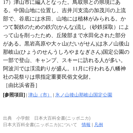
17）津山市に編入となった。鳥取県との県境にあ
る。中国山地に位置し、吉井川支流の加茂川の上流
部で、谷底には水田、山地には植林がみられる。か
つて製鉄のための鉄穴(かんな)流し（砂鉄採取）によ
って山を削ったため、丘陵部まで水田化された部分
がある。黒岩高原や大ヶ山(だいがせん)は氷ノ山後山
那岐山(ひょうのせんうしろやまなぎさん)国定公園の
一部で登山、キャンプ、スキーに訪れる人が多い。
阿波川では渓流釣りが盛ん。11月に行われる八幡神
社の花祭りは県指定重要民俗文化財。
［由比浜省吾］
[参照項目]
|
津山（市）
|
氷ノ山後山那岐山国定公園
出典
小学館 日本大百科全書(ニッポニカ)
日本大百科全書(ニッポニカ)について
情報
|
凡例