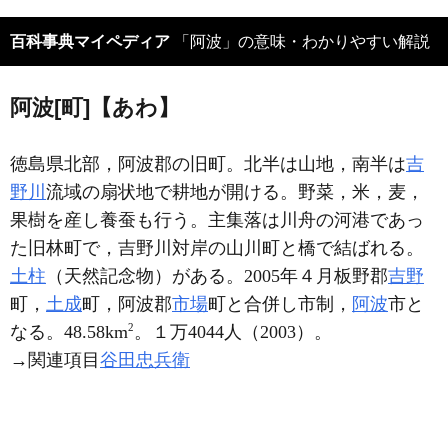
百科事典マイペディア
「阿波」の意味・わかりやすい解説
阿波[町]【あわ】
徳島県北部，阿波郡の旧町。北半は山地，南半は
吉
野川
流域の扇状地で耕地が開ける。野菜，米，麦，
果樹を産し養蚕も行う。主集落は川舟の河港であっ
た旧林町で，吉野川対岸の山川町と橋で結ばれる。
土柱
（天然記念物）がある。2005年４月板野郡
吉野
町，
土成
町，阿波郡
市場
町と合併し市制，
阿波
市と
2
なる。48.58km
。１万4044人（2003）。
→関連項目
谷田忠兵衛