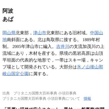
阿波
あば
岡山県
北東部，
津山市
北東部にある旧村域。
中国山
地
南斜面にある。北は鳥取県に接する。 1889年村
制。 2005年津山市に編入。
吉井川
の支流加茂川の上
流域にあり，木材を産する。県境の黒岩高原は山頂
平坦面の代表的な地形で，一帯はスキー場，キャン
プ場として開発されている。大部分は
氷ノ山後山那
岐山国定公園
に属する。
出典
ブリタニカ国際大百科事典 小項目事典
ブリタニカ国際大百科事典 小項目事典について
情報