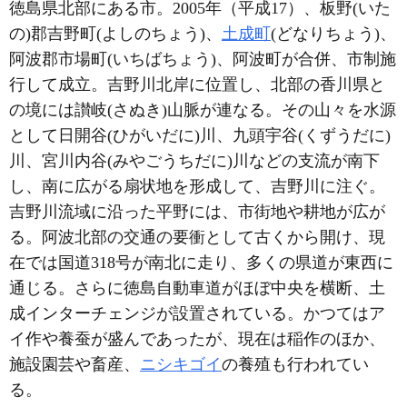
徳島県北部にある市。2005年（平成17）、板野(いた
の)郡吉野町(よしのちょう)、
土成町
(どなりちょう)、
阿波郡市場町(いちばちょう)、阿波町が合併、市制施
行して成立。吉野川北岸に位置し、北部の香川県と
の境には讃岐(さぬき)山脈が連なる。その山々を水源
として日開谷(ひがいだに)川、九頭宇谷(くずうだに)
川、宮川内谷(みやごうちだに)川などの支流が南下
し、南に広がる扇状地を形成して、吉野川に注ぐ。
吉野川流域に沿った平野には、市街地や耕地が広が
る。阿波北部の交通の要衝として古くから開け、現
在では国道318号が南北に走り、多くの県道が東西に
通じる。さらに徳島自動車道がほぼ中央を横断、土
成インターチェンジが設置されている。かつてはア
イ作や養蚕が盛んであったが、現在は稲作のほか、
施設園芸や畜産、
ニシキゴイ
の養殖も行われてい
る。