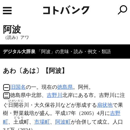
阿波
（読み）アワ
デジタル大辞泉
「阿波」の意味・読み・例文・類語
あわ〔あは〕【阿波】
旧国名
の一。現在の
徳島県
。阿州。
徳島県中北部、
吉野川
北岸にある市。吉野川に注
ひがいだに
ぐ
日開谷
川・大久保谷川などが形成する
扇状地
で果
樹・野菜栽培が盛ん。平成17年（2005）4月に
吉野
どなり
町
、
土成
町、
市場町
、
阿波町
が合併して成立。人口
3.5万（2024）。