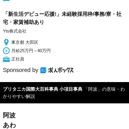
「新生活デビュー応援!」未経験採用枠/事務/寮・社
宅・家賃補助あり
Yts株式会社
東京都 大田区
月給25万円～40万円
正社員
Sponsored by
ブリタニカ国際大百科事典 小項目事典
「阿波」の意味・わ
かりやすい解説
阿波
あわ