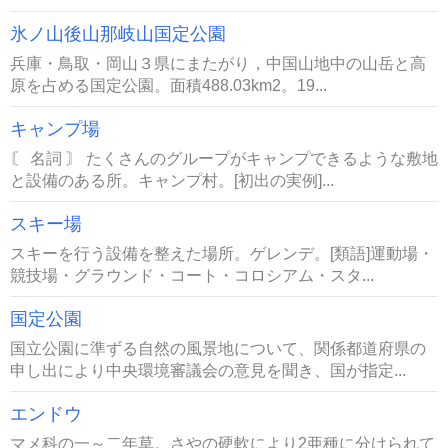
氷ノ山後山那岐山国定公園
兵庫・鳥取・岡山３県にまたがり，中国山地中の山岳と高
原を占める国定公園。面積488.03km2。19...
キャンプ場
〘 名詞 〙 たくさんのグループがキャンプできるような敷地
と設備のある所。キャンプ村。[初出の実例]...
スキー場
スキーを行う設備を整えた場所。ゲレンデ。[類語]運動場・
競技場・グラウンド・コート・コロシアム・スタ...
国定公園
国立公園に準ずる自然の風景地について、関係都道府県の
申し出により中央環境審議会の意見を聞き、国が指定...
エンドウ
マメ科の一～二年草。さやの硬軟により2亜種に分けられて