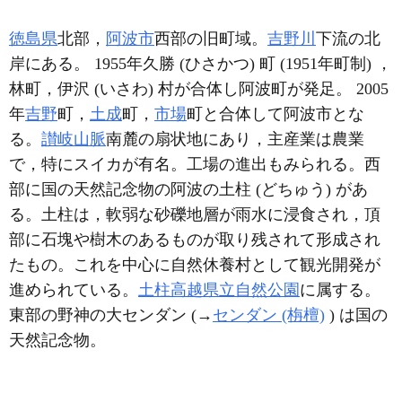
徳島県
北部，
阿波市
西部の旧町域。
吉野川
下流の北
岸にある。 1955年久勝 (ひさかつ) 町 (1951年町制) ，
林町，伊沢 (いさわ) 村が合体し阿波町が発足。 2005
年
吉野
町，
土成
町，
市場
町と合体して阿波市とな
る。
讃岐山脈
南麓の扇状地にあり，主産業は農業
で，特にスイカが有名。工場の進出もみられる。西
部に国の天然記念物の阿波の土柱 (どちゅう) があ
る。土柱は，軟弱な砂礫地層が雨水に浸食され，頂
部に石塊や樹木のあるものが取り残されて形成され
たもの。これを中心に自然休養村として観光開発が
進められている。
土柱高越県立自然公園
に属する。
東部の野神の大センダン (→
センダン (栴檀)
) は国の
天然記念物。