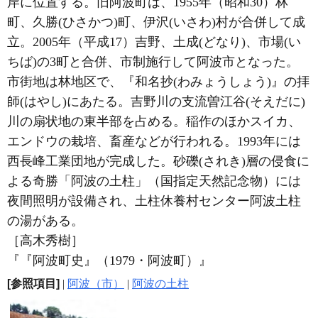
岸に位置する。旧阿波町は、1955年（昭和30）林
町、久勝(ひさかつ)町、伊沢(いさわ)村が合併して成
立。2005年（平成17）吉野、土成(どなり)、市場(い
ちば)の3町と合併、市制施行して阿波市となった。
市街地は林地区で、『和名抄(わみょうしょう)』の拝
師(はやし)にあたる。吉野川の支流曽江谷(そえだに)
川の扇状地の東半部を占める。稲作のほかスイカ、
エンドウの栽培、畜産などが行われる。1993年には
西長峰工業団地が完成した。砂礫(されき)層の侵食に
よる奇勝「阿波の土柱」（国指定天然記念物）には
夜間照明が設備され、土柱休養村センター阿波土柱
の湯がある。
［高木秀樹］
『『阿波町史』（1979・阿波町）』
[参照項目]
|
阿波（市）
|
阿波の土柱