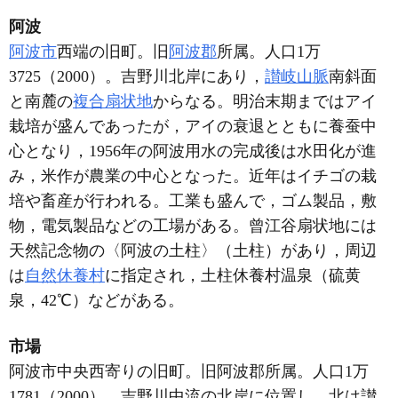
阿波
阿波市
西端の旧町。旧
阿波郡
所属。人口1万
3725（2000）。吉野川北岸にあり，
讃岐山脈
南斜面
と南麓の
複合扇状地
からなる。明治末期まではアイ
栽培が盛んであったが，アイの衰退とともに養蚕中
心となり，1956年の阿波用水の完成後は水田化が進
み，米作が農業の中心となった。近年はイチゴの栽
培や畜産が行われる。工業も盛んで，ゴム製品，敷
物，電気製品などの工場がある。曾江谷扇状地には
天然記念物の〈阿波の土柱〉（土柱）があり，周辺
は
自然休養村
に指定され，土柱休養村温泉（硫黄
泉，42℃）などがある。
市場
阿波市中央西寄りの旧町。旧阿波郡所属。人口1万
1781（2000）。吉野川中流の北岸に位置し，北は讃