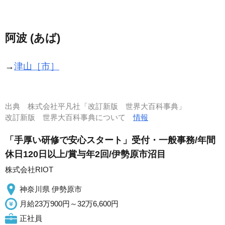
阿波 (あば)
→
津山［市］
出典
株式会社平凡社「改訂新版 世界大百科事典」
改訂新版 世界大百科事典について
情報
「手厚い研修で安心スタート」受付・一般事務/年間
休日120日以上/賞与年2回/伊勢原市沼目
株式会社RIOT
神奈川県 伊勢原市
月給23万900円～32万6,600円
正社員