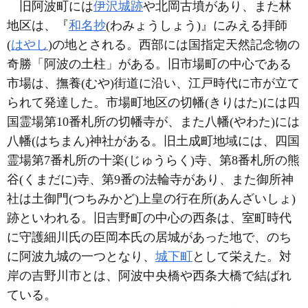
旧阿波町には
伊沢城跡
や北岡古墳があり、また林
地区は、『
和名抄
(わみょうしょう)』にみえる拝師
(
はやし
)の地とされる。西部には国指定天然記念物の
奇勝「阿波の土柱」がある。旧市場町の中心である
市場は、撫養(むや)街道に沿い、江戸時代に市が立て
られて発達した。市場町地区の切幡(きりはた)には四
国霊場第10番札所の切幡寺が、また八幡(やわた)には
八幡(はちまん)神社がある。旧土成町地域には、四国
霊場第7番札所の十楽(じゅうらく)寺、第8番札所の熊
谷(くまだに)寺、第9番の法輪寺があり、また御所神
社は土御門(つちみかど)上皇の行在所(あんざいしょ)
跡といわれる。旧吉野町の中心の西条は、室町時代
に守護細川氏の臣岡本氏の居城があった地で、のち
に阿波九城の一つとなり、
城下町
として栄えた。対
岸の吉野川市とは、阿波中央橋や西条大橋で結ばれ
ている。