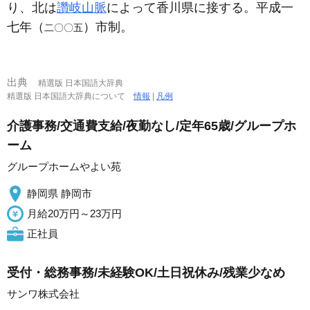
り、北は
讚岐山脈
によって香川県に接する。平成一
七年（
）市制。
二〇〇五
出典
精選版 日本国語大辞典
精選版 日本国語大辞典について
情報
|
凡例
介護事務/交通費支給/夜勤なし/定年65歳/グループホ
ーム
グループホームやよい苑
静岡県 静岡市
月給20万円～23万円
正社員
受付・総務事務/未経験OK/土日祝休み/残業少なめ
サンワ株式会社