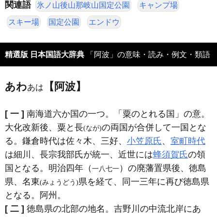
関連語
氷ノ山後山那岐山国定公園
キャンプ場
スキー場
国定公園
エンドウ
精選版 日本国語大辞典
「阿波」の意味・読み・例文・類語
あわ
【阿波】
あは
[ 一 ]
南海道六か国の一つ。「粟のとれる国」の意。
大化改新後、粟と長
の両国が合併して一国とな
(なが)
る。鎌倉時代は佐々木、三好、
小笠原氏
、
室町時代
は細川、長宗我部氏が統一、近世には
蜂須賀氏
の領
国となる。明治四年（
）の廃藩置県後、徳島
一八七一
県、名東
県を経て、同一三年に再び徳島県
(みょうどう)
となる。阿州。
[ 二 ]
徳島県の北部の地名。吉野川の中流北岸にあ