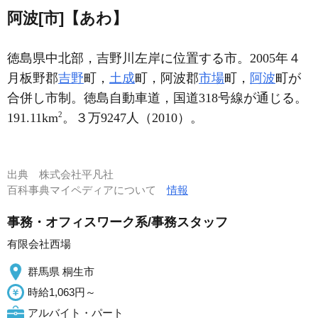
阿波[市]【あわ】
徳島県中北部，吉野川左岸に位置する市。2005年４
月板野郡
吉野
町，
土成
町，阿波郡
市場
町，
阿波
町が
合併し市制。徳島自動車道，国道318号線が通じる。
2
191.11km
。３万9247人（2010）。
出典
株式会社平凡社
百科事典マイペディアについて
情報
事務・オフィスワーク系/事務スタッフ
有限会社西場
群馬県 桐生市
時給1,063円～
アルバイト・パート