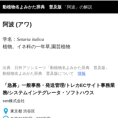
動植物名よみかた辞典 普及版
「阿波」の解説
阿波 (アワ)
学名：
Setaria italica
植物。イネ科の一年草,園芸植物
出典
日外アソシエーツ「動植物名よみかた辞典 普及版」
動植物名よみかた辞典 普及版について
情報
「急募」一般事務・発送管理/トレカECサイト事務業
務/システムインテグレータ・ソフトハウス
sen株式会社
東京都 渋谷区