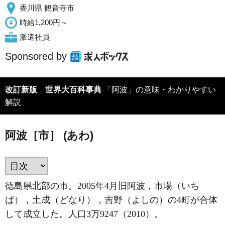
香川県 観音寺市
時給1,200円～
派遣社員
Sponsored by
改訂新版 世界大百科事典
「阿波」の意味・わかりやすい
解説
阿波［市］ (あわ)
徳島県北部の市。2005年4月旧阿波，市場（いち
ば），土成（どなり），吉野（よしの）の4町が合体
して成立した。人口3万9247（2010）。