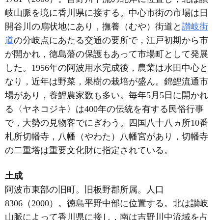
岐山脈を境に香川県に接する。中心市街の市場は日
開谷川の扇状地にあり，撫養（むや）街道と
讃岐街
道
の分岐点にあたる交通の要所で，江戸初期から市
が開かれ，徳島藩の保護もあって市場町として発展
した。1956年の阿波用水完成後，農業は水田中心と
なり，近年は野菜，果樹の栽培が盛ん。錦鯉流通市
場があり，養鯉農家数も多い。毎年5月5日に開かれ
る〈ヤネコジキ〉は400年の伝統を有する民俗行事
で，大勢の見物客でにぎわう。四国八十八ヵ所10番
札所切幡寺，八幡（やわた）八幡宮があり，切幡寺
の二重塔は重要文化財に指定されている。
土成
阿波市東部の旧町。旧板野郡所属。人口
8306（2000）。徳島平野中部に位置する。北は讃岐
山脈によって香川県に接し，南は吉野川中流域を占