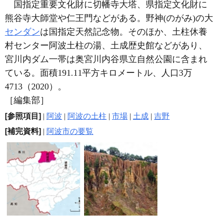
国指定重要文化財に切幡寺大塔、県指定文化財に
熊谷寺大師堂や仁王門などがある。野神(のがみ)の大
センダン
は国指定天然記念物。そのほか、土柱休養
村センター阿波土柱の湯、土成歴史館などがあり、
宮川内ダム一帯は奥宮川内谷県立自然公園に含まれ
ている。面積191.11平方キロメートル、人口3万
4713（2020）。
［編集部］
[参照項目]
|
阿波
|
阿波の土柱
|
市場
|
土成
|
吉野
[補完資料]
|
阿波市の要覧