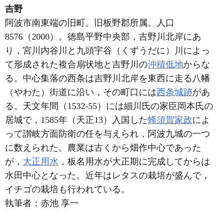
吉野
阿波市南東端の旧町。旧板野郡所属。人口
8576（2000）。徳島平野中央部，吉野川北岸にあ
り，宮川内谷川と九頭宇谷（くずうだに）川によっ
て形成された複合扇状地と吉野川の
沖積低地
からな
る。中心集落の西条は吉野川北岸を東西に走る八幡
（やわた）街道に沿い，その町口には
西条城跡
があ
る。天文年間（1532-55）には細川氏の家臣岡本氏の
居城で，1585年（天正13）入国した
蜂須賀家政
によ
って讃岐方面防衛の任を与えられ，阿波九城の一つ
に数えられた。農業は古くから畑作中心であった
が，
大正用水
，板名用水が大正期に完成してからは
水田中心となった。近年はレタスの栽培が盛んで，
イチゴの栽培も行われている。
執筆者：
赤池 享一