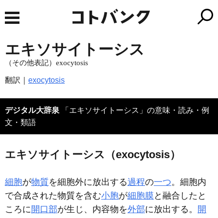
エキソサイトーシス
（その他表記）exocytosis
翻訳｜
exocytosis
デジタル大辞泉
「エキソサイトーシス」の意味・読み・例
文・類語
エキソサイトーシス（exocytosis）
細胞
が
物質
を細胞外に放出する
過程
の
一つ
。細胞内
で合成された物質を含む
小胞
が
細胞膜
と融合したと
ころに
開口部
が生じ、内容物を
外部
に放出する。
開