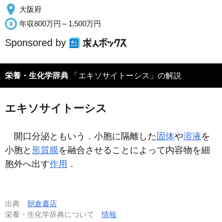
大阪府
年収800万円～1,500万円
Sponsored by
栄養・生化学辞典
「エキソサイトーシス」の解説
エキソサイトーシス
開口分泌ともいう．小胞に隔離した
固体
や
溶液
を
小胞と
形質膜
を融合させることによって内容物を細
胞外へ出す
作用
．
出典
朝倉書店
栄養・生化学辞典について
情報