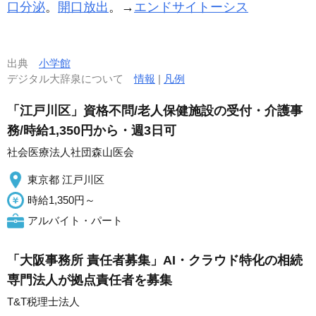
口分泌
。
開口放出
。→
エンドサイトーシス
出典
小学館
デジタル大辞泉について
情報
|
凡例
「江戸川区」資格不問/老人保健施設の受付・介護事
務/時給1,350円から・週3日可
社会医療法人社団森山医会
東京都 江戸川区
時給1,350円～
アルバイト・パート
「大阪事務所 責任者募集」AI・クラウド特化の相続
専門法人が拠点責任者を募集
T&T税理士法人