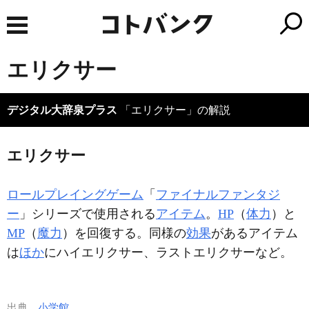
エリクサー
デジタル大辞泉プラス
「エリクサー」の解説
エリクサー
ロールプレイングゲーム
「
ファイナルファンタジ
ー
」シリーズで使用される
アイテム
。
HP
（
体力
）と
MP
（
魔力
）を回復する。同様の
効果
があるアイテム
は
ほか
にハイエリクサー、ラストエリクサーなど。
出典
小学館