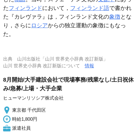
た
フィンランド
において，
フィンランド語
で書かれ
た『カレヴァラ』は，フィンランド文化の
象徴
とな
り，さらに
ロシア
からの独立運動の象徴にもなっ
た。
出典
山川出版社「山川 世界史小辞典 改訂新版」
山川 世界史小辞典 改訂新版について
情報
8月開始/大手建設会社で現場事務/残業なし/土日祝休
み/急募/上場・大手企業
ヒューマンリソシア株式会社
東京都 千代田区
時給1,800円
派遣社員