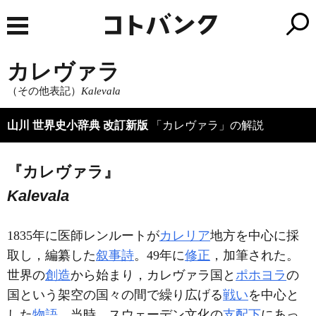
カレヴァラ
（その他表記）
Kalevala
山川 世界史小辞典 改訂新版
「カレヴァラ」の解説
『カレヴァラ』
Kalevala
1835年に医師レンルートが
カレリア
地方を中心に採
取し，編纂した
叙事詩
。49年に
修正
，加筆された。
世界の
創造
から始まり，カレヴァラ国と
ポホヨラ
の
国という架空の国々の間で繰り広げる
戦い
を中心と
した
物語
。当時，スウェーデン文化の
支配下
にあっ