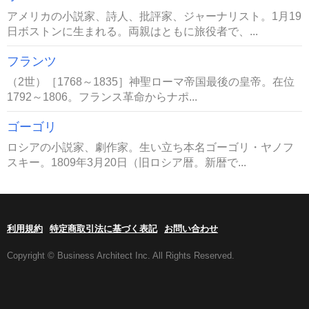
アメリカの小説家、詩人、批評家、ジャーナリスト。1月19
日ボストンに生まれる。両親はともに旅役者で、...
フランツ
（2世）［1768～1835］神聖ローマ帝国最後の皇帝。在位
1792～1806。フランス革命からナポ...
ゴーゴリ
ロシアの小説家、劇作家。生い立ち本名ゴーゴリ・ヤノフ
スキー。1809年3月20日（旧ロシア暦。新暦で...
利用規約
特定商取引法に基づく表記
お問い合わせ
Copyright © Business Architect Inc. All Rights Reserved.