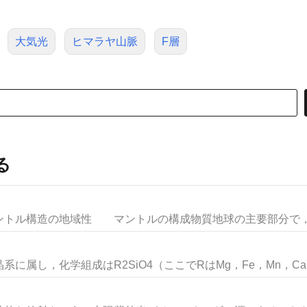
大気光
ヒマラヤ山脈
F層
る
ル構造の地域性 マントルの構成物質地球の主要部分で，体積
属し，化学組成はR2SiO4（ここでRはMg，Fe，Mn，Ca..