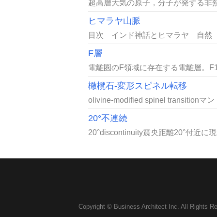
超高層大気の原子，分子が発する非熱
ヒマラヤ山脈
目次 インド神話とヒマラヤ 自然
F層
電離圏のF領域に存在する電離層。F1層
橄欖石-変形スピネル転移
olivine-modified spinel tran
20°不連続
20°discontinuity震央距離2
Copyright © Business Architect Inc. All Rights R