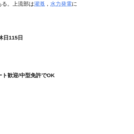
ある。上流部は
灌漑
，
水力発電
に
日115日
ート歓迎/中型免許でOK