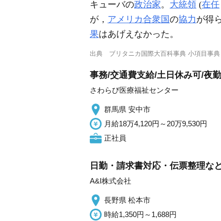
キューバの
政治家
。
大統領
(
在任
が，
アメリカ合衆国
の
協力
が得ら
果
はあげえなかった。
出典
ブリタニカ国際大百科事典 小項目事典
事務/交通費支給/土日休み可/夜
さわらび医療福祉センター
群馬県 安中市
月給18万4,120円～20万9,530円
正社員
日勤・請求書対応・伝票整理など
A&I株式会社
長野県 松本市
時給1,350円～1,688円