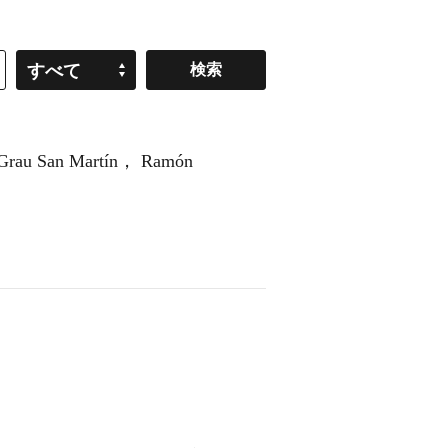
すべて
 San Martín， Ramón