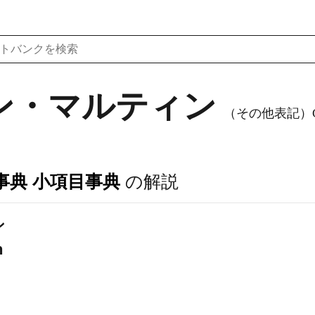
ン・マルティン
（その他表記）Grau
事典 小項目事典
の解説
ン
n