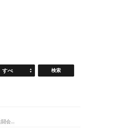
すべ
て
会...