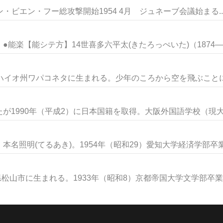
ン・ビエン・フー総攻撃開始1954 4月 ジュネーブ会議始まる..
楽【能シテ方】14世喜多六平太(きたろっぺいた)（1874―1.
ハイオ州ワパコネタに生まれる。少年のころから空を飛ぶことに非
1990年（平成2）に日本国籍を取得。大阪外国語学校（現大阪
名照明(てるあき)。1954年（昭和29）愛知大学経済学部卒業。
松山市に生まれる。1933年（昭和8）京都帝国大学文学部卒業。.