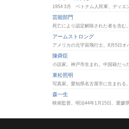
1954 3月 ベトナム人民軍、ディエ
芸能部門
死亡により認定解除された者を含む。●能
アームストロング
アメリカの元宇宙飛行士。8月5日オ
陳舜臣
小説家。神戸市生まれ。中国籍だったが
東松照明
写真家。愛知県名古屋市に生まれる。本
森一生
映画監督。明治44年1月15日、愛媛県