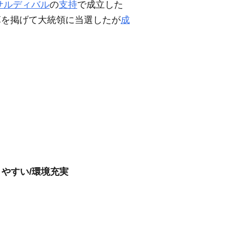
サルディバル
の
支持
で成立した
革を掲げて大統領に当選したが
成
やすい/環境充実