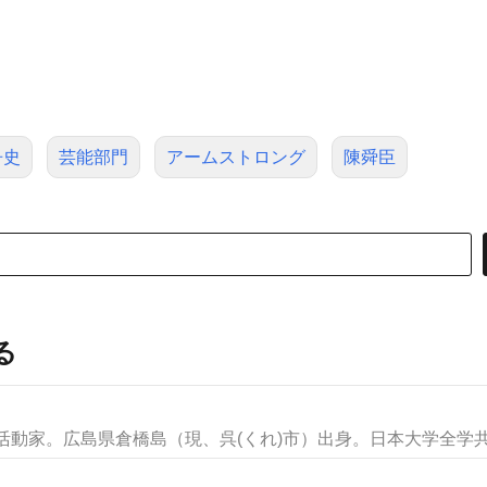
争史
芸能部門
アームストロング
陳舜臣
る
活動家。広島県倉橋島（現、呉(くれ)市）出身。日本大学全学共闘