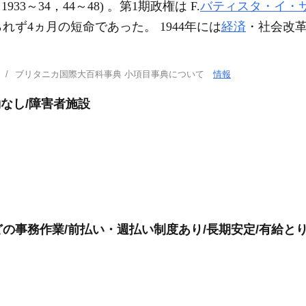
1933～34，44～48) 。第1期政権は F.
バティスタ・イ・
れず4ヵ月の短命であった。 1944年には
経済
・社会改
ブリタニカ国際大百科事典 小項目事典について
情報
勤なし/障害者施設
の事務作業/前払い・週払い制度あり/長期安定/有給とり