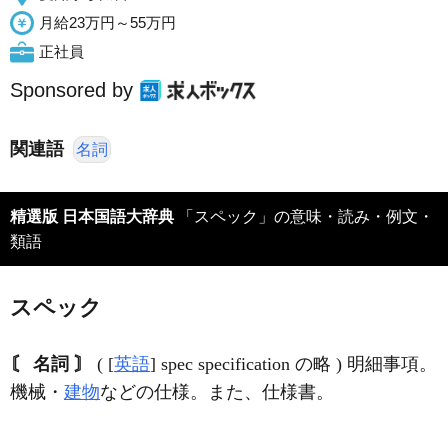
月給23万円～55万円
正社員
Sponsored by
関連語
名詞
精選版 日本国語大辞典
「スペック」の意味・読み・例文・
類語
スペック
〘 名詞 〙
( [
英語
] spec specification の略 ) 明細事項。
機械・
建物
などの仕様。また、仕様書。