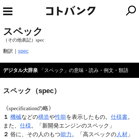
スペック
（その他表記）spec
翻訳｜
spec
デジタル大辞泉
「スペック」の意味・読み・例文・類語
スペック（spec）
《specificationの略》
１
機械
などの
構造
や
性能
を表示したもの。
仕様書
。
また、
仕様
。「新開発エンジンの
スペック
」
２
俗に、その人のもつ
能力
。「高
スペック
の
人材
」