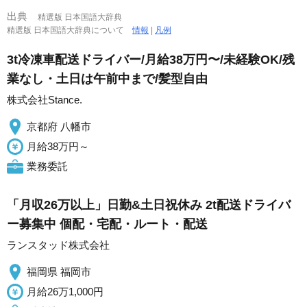
出典
精選版 日本国語大辞典
精選版 日本国語大辞典について
情報
|
凡例
3t冷凍車配送ドライバー/月給38万円〜/未経験OK/残
業なし・土日は午前中まで/髪型自由
株式会社Stance.
京都府 八幡市
月給38万円～
業務委託
「月収26万以上」日勤&土日祝休み 2t配送ドライバ
ー募集中 個配・宅配・ルート・配送
ランスタッド株式会社
福岡県 福岡市
月給26万1,000円