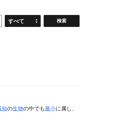
すべて
既知
の
生物
の中でも
最小
に属し、