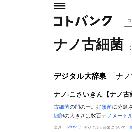
ナノ古細菌
（
デジタル大辞泉
「ナノ
ナノ‐こさいきん【ナノ古
古細菌
の
門
の一。
好熱菌
に分類
細胞
の大きさは数百
ナノメート
出典
小学館
デジタル大辞泉について