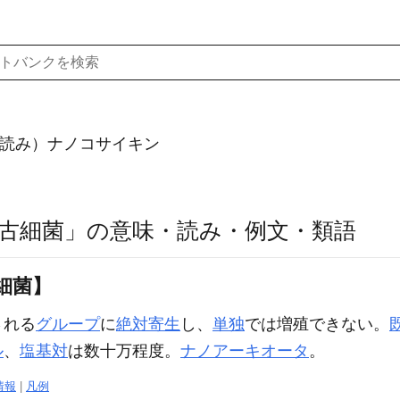
読み）ナノコサイキン
古細菌」の意味・読み・例文・類語
細菌】
される
グループ
に
絶対寄生
し、
単独
では増殖できない。
ル
、
塩基対
は数十万程度。
ナノアーキオータ
。
情報
|
凡例