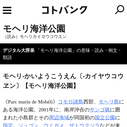
モヘリ海洋公園
（読み）モヘリカイヨウコウエン
デジタル大辞泉
「モヘリ海洋公園」の意味・読み・例文・
類語
モヘリ‐かいようこうえん〔‐カイヤウコウ
ヱン〕【モヘリ海洋公園】
《
Parc marin de Mohéli
》
コモロ諸島
西部、
モヘリ島
に
ある海洋公園。2001年に、南岸沖合の
サンゴ礁
に囲
まれた小島群とその
周辺海域
が同国初の
国立公園
に
指定
。
ジュゴン
、
ウミガメ
、
ザトウクジラ
などが来