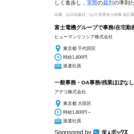
しく進歩し，
実際
の
裁判
の準則
出典
山川出版社「山川 世界史小辞典 改訂
富士電機グループで事務/在宅勤務
ヒューマンリソシア株式会社
東京都 千代田区
時給1,800円
派遣社員
一般事務・OA事務/残業ほぼなし
アデコ株式会社
東京都 大田区
時給1,800円～
派遣社員
Sponsored by