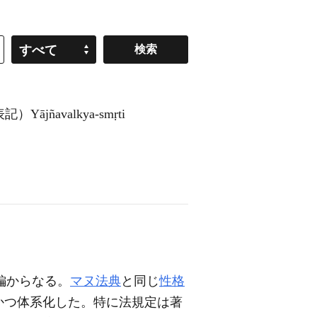
すべて
Yājñavalkya-smṛti
3編からなる。
マヌ法典
と同じ
性格
かつ体系化した。特に法規定は著