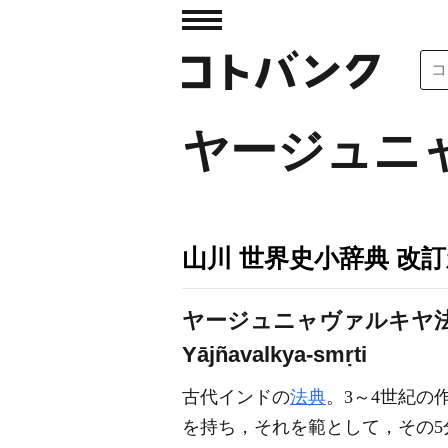
ヤージュニ
山川 世界史小辞典 改
ヤージュニャヴァルキヤ法
Yājñavalkya-smṛti
古代インドの
法典
。3～4世紀の
を持ち，それを範として，その5