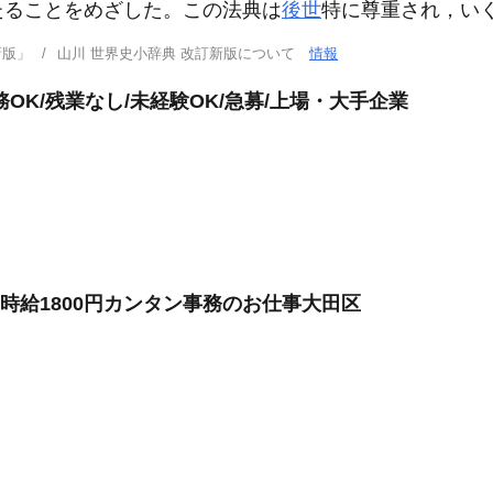
たることをめざした。この法典は
後世
特に尊重され，い
新版」
山川 世界史小辞典 改訂新版について
情報
OK/残業なし/未経験OK/急募/上場・大手企業
時給1800円カンタン事務のお仕事大田区