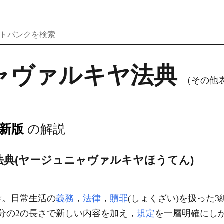
ャヴァルキヤ法典
（その他表記）
訂新版
の解説
典(ヤージュニャヴァルキヤほうてん)
作。日常生活の
義務
，
法律
，
贖罪
(しょくざい)を扱った
分の2の長さで新しい内容を加え，
規定
を一層明確にし